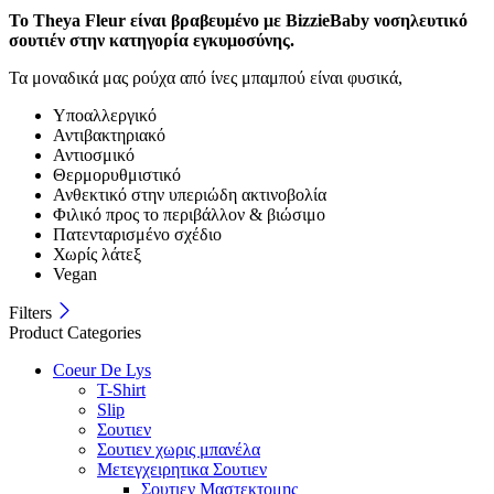
Το Theya Fleur είναι βραβευμένο με BizzieBaby νοσηλευτικό
σουτιέν στην κατηγορία εγκυμοσύνης.
Τα μοναδικά μας ρούχα από ίνες μπαμπού είναι φυσικά,
Υποαλλεργικό
Αντιβακτηριακό
Αντιοσμικό
Θερμορυθμιστικό
Ανθεκτικό στην υπεριώδη ακτινοβολία
Φιλικό προς το περιβάλλον & βιώσιμο
Πατενταρισμένο σχέδιο
Χωρίς λάτεξ
Vegan
Filters
Product Categories
Coeur De Lys
T-Shirt
Slip
Σουτιεν
Σουτιεν χωρις μπανέλα
Μετεγχειρητικα Σουτιεν
Σουτιεν Μαστεκτομης