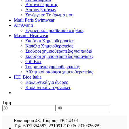
Βότανα δέρματος
Λοσιόν βοτάνων
Συνέργεια: Το άρωμά μου
Marli Paris Swimwear
Air'Avanti
Εξωτερικό προσθετικό στήθους
Masumi Headwear
Σκούφοι Χημειοθεραπείας
Καπέλα Χημειοθεραπείας
Σκούφοι χημειοθεραπείας για παιδιά
Σκούφοι χημειοθεραπείας για άνδρες
Gift Box
Τουρμπάνια χημειοθεραπείας
Αθλητικοί σκούφοι χημειοθεραπείας
IED Bioe Italia
Καλλυντικά για άνδρες
Καλλυντικά για γυναίκες
Τιμη
Επιδαύρου 43, Τούμπα, ΤΚ 543 01
Τηλ. 6977354587, 2310912100 & 2310326359