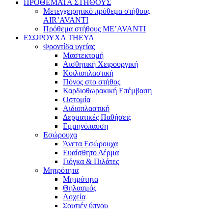
ΠΡΟΘΕΜΑΤΑ ΣΤΗΘΟΥΣ
Μετεγχειρητικό πρόθεμα στήθους
AIR’AVANTI
Πρόθεμα στήθους ME’AVANTI
ΕΣΩΡΟΥΧΑ THEYA
Φροντίδα υγείας
Μαστεκτομή
Αισθητική Χειρουργική
Κοιλιοπλαστική
Πόνος στο στήθος
Καρδιοθωρακική Επέμβαση
Οστομία
Αιδιοπλαστική
Δερματικές Παθήσεις
Εμμηνόπαυση
Εσώρουχα
Άνετα Εσώρουχα
Ευαίσθητο Δέρμα
Γιόγκα & Πιλάτες
Μητρότητα
Μητρότητα
Θηλασμός
Λοχεία
Σουτιέν ύπνου