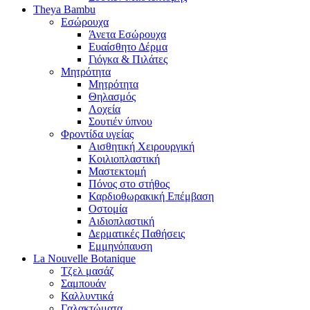
Theya Bambu
Εσώρουχα
Άνετα Εσώρουχα
Ευαίσθητο Δέρμα
Γιόγκα & Πιλάτες
Μητρότητα
Μητρότητα
Θηλασμός
Λοχεία
Σουτιέν ύπνου
Φροντίδα υγείας
Αισθητική Χειρουργική
Κοιλιοπλαστική
Μαστεκτομή
Πόνος στο στήθος
Καρδιοθωρακική Επέμβαση
Οστομία
Αιδιοπλαστική
Δερματικές Παθήσεις
Εμμηνόπαυση
La Nouvelle Botanique
Τζελ μασάζ
Σαμπουάν
Καλλυντικά
Γαλακτώματα