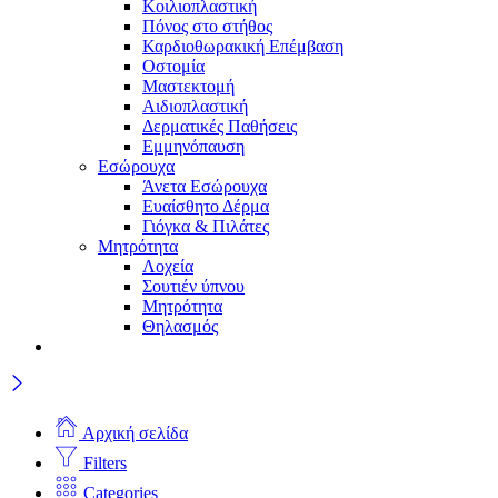
Κοιλιοπλαστική
Πόνος στο στήθος
Καρδιοθωρακική Επέμβαση
Οστομία
Μαστεκτομή
Αιδιοπλαστική
Δερματικές Παθήσεις
Εμμηνόπαυση
Εσώρουχα
Άνετα Εσώρουχα
Ευαίσθητο Δέρμα
Γιόγκα & Πιλάτες
Μητρότητα
Λοχεία
Σουτιέν ύπνου
Μητρότητα
Θηλασμός
Αρχική σελίδα
Filters
Categories