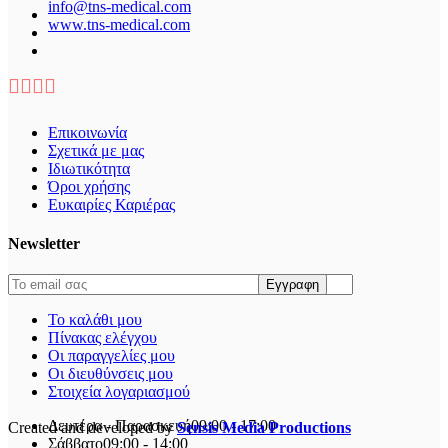
info@tns-medical.com
www.tns-medical.com
Επικοινωνία
Σχετικά με μας
Ιδιωτικότητα
Όροι χρήσης
Ευκαιρίες Καριέρας
Newsletter
Το καλάθι μου
Πίνακας ελέγχου
Οι παραγγελίες μου
Οι διευθύνσεις μου
Στοιχεία λογαριασμού
Δευτέρα - Παρασκευή
09:00 - 17:00
Created and developed by
Sensis Media Productions
Σάββατο
09:00 - 14:00