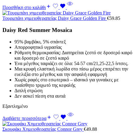
Προσθήκη στο καλάθι
Τουρμπάνι χημειοθεραπείας Daisy Grace Golden Fire
€
59.85
Daisy Red Summer Mosaica
95% βαμβάκι, 5% σπάντεξ
Απορροφητικό υγρασίας
Ρύθμιση θερμοκρασίας: Διατηρείται ζεστό σε δροσερό καιρό
και δροσερό σε ζεστό καιρό
Ένα μέγεθος ταιριάζει σε όλα: 54-57 cm/21,25-22,5 ίντσες.
Μια κρυφή ελαστική λωρίδα στο πίσω μέρος επιτρέπει την
ευελιξία στο μέγεθος και την ασφαλή εφαρμογή
Χωρίς ραφές στο εσωτερικό – ιδανικό για γυναίκες με
ευαίσθητο τριχωτό της κεφαλής
Διπλή στρώση
Δεν ασκεί πίεση στα αυτιά
Εξαντλημένο
Διαβάστε περισσότερα
Σκουφάκι Χημειοθεραπείας Connor Grey
€
49.88