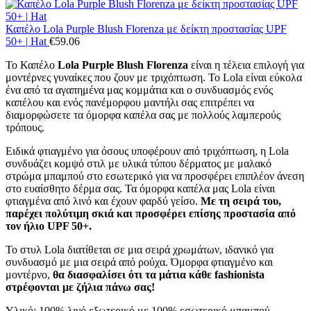
Καπέλο Lola Purple Blush Florenza με δείκτη προστασίας UPF
50+ | Hat
€
59.06
Το Καπέλο
Lola Purple Blush Florenza
είναι η τέλεια επιλογή για
μοντέρνες γυναίκες που ζουν με τριχόπτωση. Το Lola είναι εύκολα
ένα από τα αγαπημένα μας κομμάτια και ο συνδυασμός ενός
καπέλου και ενός πανέμορφου μαντήλι σας επιτρέπει να
διαμορφώσετε τα όμορφα καπέλα σας με πολλούς λαμπερούς
τρόπους.
Ειδικά φτιαγμένο για όσους υποφέρουν από τριχόπτωση, η Lola
συνδυάζει κομψό στιλ με υλικά τύπου δέρματος με μαλακό
στρώμα μπαμπού στο εσωτερικό για να προσφέρει επιπλέον άνεση
στο ευαίσθητο δέρμα σας. Τα όμορφα καπέλα μας Lola είναι
φτιαγμένα από λινό και έχουν φαρδύ γείσο.
Με τη σειρά του,
παρέχει πολύτιμη σκιά και προσφέρει επίσης προστασία από
τον ήλιο UPF 50+.
Το στυλ Lola διατίθεται σε μια σειρά χρωμάτων, ιδανικό για
συνδυασμό με μια σειρά από ρούχα. Όμορφα φτιαγμένο και
μοντέρνο,
θα διασφαλίσει ότι τα μάτια κάθε fashionista
στρέφονται με ζήλια πάνω σας!
Υλικό: 100% λινό εξωτερικό με 100% εσωτερικό μπαμπού