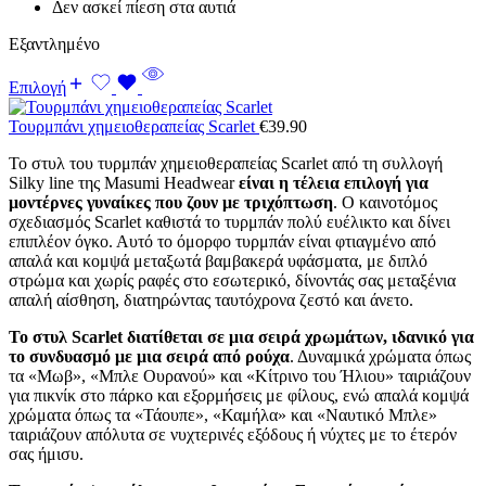
Δεν ασκεί πίεση στα αυτιά
Εξαντλημένο
Επιλογή
Τουρμπάνι χημειοθεραπείας Scarlet
€
39.90
Το στυλ του τυρμπάν χημειοθεραπείας Scarlet από τη συλλογή
Silky line της Masumi Headwear
είναι η τέλεια επιλογή για
μοντέρνες γυναίκες που ζουν με τριχόπτωση
. Ο καινοτόμος
σχεδιασμός Scarlet καθιστά το τυρμπάν πολύ ευέλικτο και δίνει
επιπλέον όγκο. Αυτό το όμορφο τυρμπάν είναι φτιαγμένο από
απαλά και κομψά μεταξωτά βαμβακερά υφάσματα, με διπλό
στρώμα και χωρίς ραφές στο εσωτερικό, δίνοντάς σας μεταξένια
απαλή αίσθηση, διατηρώντας ταυτόχρονα ζεστό και άνετο.
Το στυλ Scarlet διατίθεται σε μια σειρά χρωμάτων, ιδανικό για
το συνδυασμό με μια σειρά από ρούχα
. Δυναμικά χρώματα όπως
τα «Μωβ», «Μπλε Ουρανού» και «Κίτρινο του Ήλιου» ταιριάζουν
για πικνίκ στο πάρκο και εξορμήσεις με φίλους, ενώ απαλά κομψά
χρώματα όπως τα «Τάουπε», «Καμήλα» και «Ναυτικό Μπλε»
ταιριάζουν απόλυτα σε νυχτερινές εξόδους ή νύχτες με το έτερόν
σας ήμισυ.