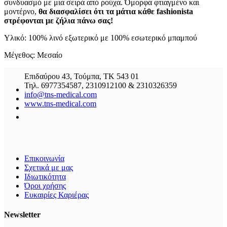
συνδυασμό με μια σειρά από ρούχα. Όμορφα φτιαγμένο και
μοντέρνο,
θα διασφαλίσει ότι τα μάτια κάθε fashionista
στρέφονται με ζήλια πάνω σας!
Υλικό: 100% λινό εξωτερικό με 100% εσωτερικό μπαμπού
Μέγεθος: Μεσαίο
Επιδαύρου 43, Τούμπα, ΤΚ 543 01
Τηλ. 6977354587, 2310912100 & 2310326359
info@tns-medical.com
www.tns-medical.com
Επικοινωνία
Σχετικά με μας
Ιδιωτικότητα
Όροι χρήσης
Ευκαιρίες Καριέρας
Newsletter