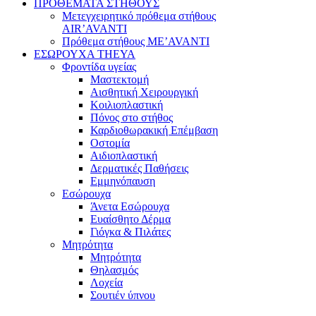
ΠΡΟΘΕΜΑΤΑ ΣΤΗΘΟΥΣ
Μετεγχειρητικό πρόθεμα στήθους
AIR’AVANTI
Πρόθεμα στήθους ME’AVANTI
ΕΣΩΡΟΥΧΑ THEYA
Φροντίδα υγείας
Μαστεκτομή
Αισθητική Χειρουργική
Κοιλιοπλαστική
Πόνος στο στήθος
Καρδιοθωρακική Επέμβαση
Οστομία
Αιδιοπλαστική
Δερματικές Παθήσεις
Εμμηνόπαυση
Εσώρουχα
Άνετα Εσώρουχα
Ευαίσθητο Δέρμα
Γιόγκα & Πιλάτες
Μητρότητα
Μητρότητα
Θηλασμός
Λοχεία
Σουτιέν ύπνου