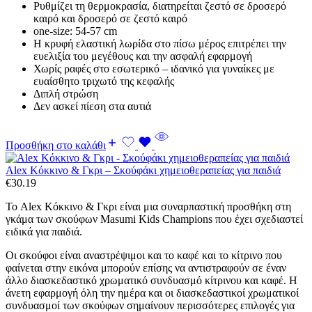
Ρυθμίζει τη θερμοκρασία, διατηρείται ζεστό σε δροσερό
καιρό και δροσερό σε ζεστό καιρό
one-size: 54-57 cm
Η κρυφή ελαστική λωρίδα στο πίσω μέρος επιτρέπει την
ευελιξία του μεγέθους και την ασφαλή εφαρμογή
Χωρίς ραφές στο εσωτερικό – ιδανικό για γυναίκες με
ευαίσθητο τριχωτό της κεφαλής
Διπλή στρώση
Δεν ασκεί πίεση στα αυτιά
Προσθήκη στο καλάθι
Alex Κόκκινο & Γκρι – Σκούφάκι χημειοθεραπείας για παιδιά
€
30.19
Το Alex Κόκκινο & Γκρι είναι μια συναρπαστική προσθήκη στη
γκάμα των σκούφων Masumi Kids Champions που έχει σχεδιαστεί
ειδικά για παιδιά.
Οι σκούφοι είναι αναστρέψιμοι και το καφέ και το κίτρινο που
φαίνεται στην εικόνα μπορούν επίσης να αντιστραφούν σε έναν
άλλο διασκεδαστικό χρωματικό συνδυασμό κίτρινου και καφέ. Η
άνετη εφαρμογή όλη την ημέρα και οι διασκεδαστικοί χρωματικοί
συνδυασμοί των σκούφων σημαίνουν περισσότερες επιλογές για