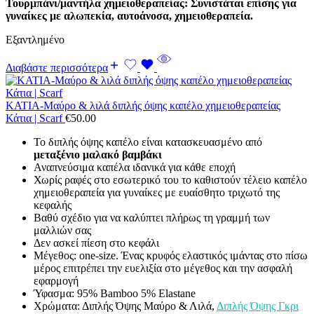
Τουρμπάνι/μαντήλα χημειοθεραπείας: Συνιστάται επίσης για
γυναίκες με αλωπεκία, αυτοάνοσα, χημειοθεραπεία.
Εξαντλημένο
Διαβάστε περισσότερα
ΚΑΤΙΑ-Μαύρο & λιλά διπλής όψης καπέλο χημειοθεραπείας
Κάτια | Scarf
€
50.00
Το διπλής όψης καπέλο είναι κατασκευασμένο από
μεταξένιο μαλακό βαμβάκι
Αναπνεύσιμα καπέλα ιδανικά για κάθε εποχή
Χωρίς ραφές στο εσωτερικό του το καθιστούν τέλειο καπέλο
χημειοθεραπεία για γυναίκες με ευαίσθητο τριχωτό της
κεφαλής
Βαθύ σχέδιο για να καλύπτει πλήρως τη γραμμή των
μαλλιών σας
Δεν ασκεί πίεση στο κεφάλι
Μέγεθος: one-size.
Ένας κρυφός ελαστικός ιμάντας στο πίσω
μέρος επιτρέπει την ευελιξία στο μέγεθος και την ασφαλή
εφαρμογή
Ύφασμα: 95% Bamboo 5% Elastane
Χρώματα: Διπλής Όψης Μαύρο & Λιλά,
Διπλής Όψης Γκρι