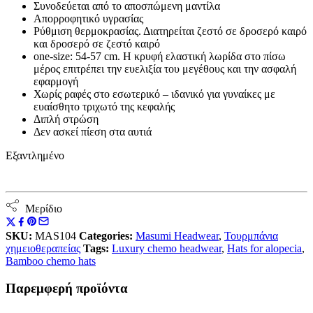
Συνοδεύεται από το αποσπώμενη μαντίλα
Απορροφητικό υγρασίας
Ρύθμιση θερμοκρασίας. Διατηρείται ζεστό σε δροσερό καιρό
και δροσερό σε ζεστό καιρό
one-size: 54-57 cm. Η κρυφή ελαστική λωρίδα στο πίσω
μέρος επιτρέπει την ευελιξία του μεγέθους και την ασφαλή
εφαρμογή
Χωρίς ραφές στο εσωτερικό – ιδανικό για γυναίκες με
ευαίσθητο τριχωτό της κεφαλής
Διπλή στρώση
Δεν ασκεί πίεση στα αυτιά
Εξαντλημένο
Μερίδιο
SKU:
MAS104
Categories:
Masumi Headwear
,
Τουρμπάνια
χημειοθεραπείας
Tags:
Luxury chemo headwear
,
Hats for alopecia
,
Bamboo chemo hats
Παρεμφερή προϊόντα