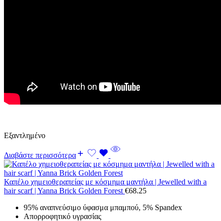
Εξαντλημένο
Διαβάστε περισσότερα
Καπέλο χημειοθεραπείας με κόσμημα μαντήλα | Jewelled with a
hair scarf | Yanna Brick Golden Forest
€
68.25
95% αναπνεύσιμο ύφασμα μπαμπού, 5% Spandex
Απορροφητικό υγρασίας