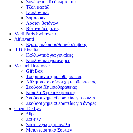
Συνέργεια: Το άρωμά μου
Τζελ μασάζ
Καλλυντικά
Σαμπουάν
Λοσιόν βοτάνων
Βότανα δέρματος
Marli Paris Swimwear
Air'Avanti
Εξωτερικό προσθετικό στήθους
IED Bioe Italia
Καλλυντικά για γυναίκες
Καλλυντικά για άνδρες
Masumi Headwear
Gift Box
Τουρμπάνια χημειοθεραπείας
Αθλητικοί σκούφοι χημειοθεραπείας
Σκούφοι Χημειοθεραπείας
Καπέλα Χημειοθεραπείας
Σκούφοι χημειοθεραπείας για παιδιά
Σκούφοι χημειοθεραπείας για άνδρες
Coeur De Lys
Slip
Σουτιεν
Σουτιεν χωρις μπανέλα
Μετεγχειρητικα Σουτιεν