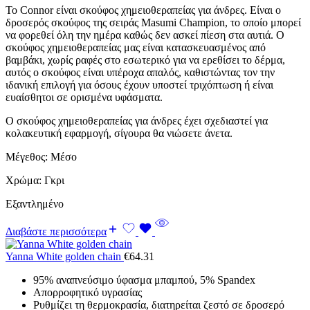
Το Connor είναι σκούφος χημειοθεραπείας για άνδρες. Είναι ο
δροσερός σκούφος της σειράς Masumi Champion, το οποίο μπορεί
να φορεθεί όλη την ημέρα καθώς δεν ασκεί πίεση στα αυτιά. Ο
σκούφος χημειοθεραπείας μας είναι κατασκευασμένος από
βαμβάκι, χωρίς ραφές στο εσωτερικό για να ερεθίσει το δέρμα,
αυτός ο σκούφος είναι υπέροχα απαλός, καθιστώντας τον την
ιδανική επιλογή για όσους έχουν υποστεί τριχόπτωση ή είναι
ευαίσθητοι σε ορισμένα υφάσματα.
Ο σκούφος χημειοθεραπείας για άνδρες έχει σχεδιαστεί για
κολακευτική εφαρμογή, σίγουρα θα νιώσετε άνετα.
Μέγεθος: Μέσο
Χρώμα: Γκρι
Εξαντλημένο
Διαβάστε περισσότερα
Yanna White golden chain
€
64.31
95% αναπνεύσιμο ύφασμα μπαμπού, 5% Spandex
Απορροφητικό υγρασίας
Ρυθμίζει τη θερμοκρασία, διατηρείται ζεστό σε δροσερό