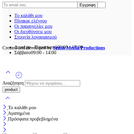
Το καλάθι μου
Πίνακας ελέγχου
Οι παραγγελίες μου
Οι διευθύνσεις μου
Στοιχεία λογαριασμού
Δευτέρα - Παρασκευή
09:00 - 17:00
Created and developed by
Sensis Media Productions
Σάββατο
09:00 - 14:00
Αναζήτηση
Το καλάθι μου
Αγαπημένα
Πρόσφατα προβεβλημένα