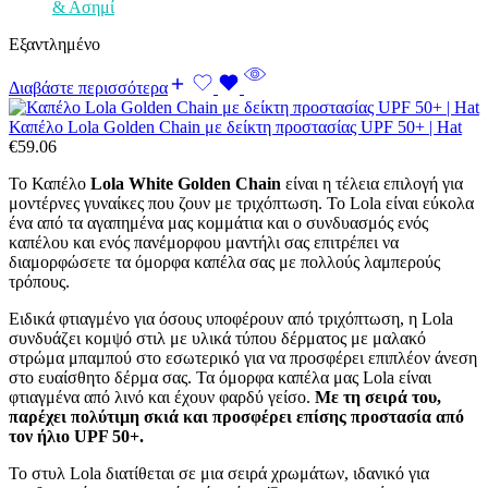
& Ασημί
Εξαντλημένο
Διαβάστε περισσότερα
Καπέλο Lola Golden Chain με δείκτη προστασίας UPF 50+ | Hat
€
59.06
Το Καπέλο
Lola White Golden Chain
είναι η τέλεια επιλογή για
μοντέρνες γυναίκες που ζουν με τριχόπτωση. Το Lola είναι εύκολα
ένα από τα αγαπημένα μας κομμάτια και ο συνδυασμός ενός
καπέλου και ενός πανέμορφου μαντήλι σας επιτρέπει να
διαμορφώσετε τα όμορφα καπέλα σας με πολλούς λαμπερούς
τρόπους.
Ειδικά φτιαγμένο για όσους υποφέρουν από τριχόπτωση, η Lola
συνδυάζει κομψό στιλ με υλικά τύπου δέρματος με μαλακό
στρώμα μπαμπού στο εσωτερικό για να προσφέρει επιπλέον άνεση
στο ευαίσθητο δέρμα σας. Τα όμορφα καπέλα μας Lola είναι
φτιαγμένα από λινό και έχουν φαρδύ γείσο.
Με τη σειρά του,
παρέχει πολύτιμη σκιά και προσφέρει επίσης προστασία από
τον ήλιο UPF 50+.
Το στυλ Lola διατίθεται σε μια σειρά χρωμάτων, ιδανικό για