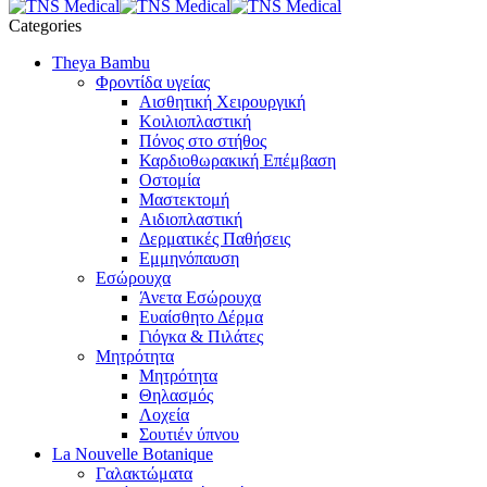
Categories
Theya Bambu
Φροντίδα υγείας
Αισθητική Χειρουργική
Κοιλιοπλαστική
Πόνος στο στήθος
Καρδιοθωρακική Επέμβαση
Οστομία
Μαστεκτομή
Αιδιοπλαστική
Δερματικές Παθήσεις
Εμμηνόπαυση
Εσώρουχα
Άνετα Εσώρουχα
Ευαίσθητο Δέρμα
Γιόγκα & Πιλάτες
Μητρότητα
Μητρότητα
Θηλασμός
Λοχεία
Σουτιέν ύπνου
La Nouvelle Botanique
Γαλακτώματα