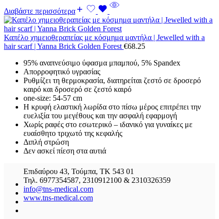
Διαβάστε περισσότερα
Καπέλο χημειοθεραπείας με κόσμημα μαντήλα | Jewelled with a
hair scarf | Yanna Brick Golden Forest
€
68.25
95% αναπνεύσιμο ύφασμα μπαμπού, 5% Spandex
Απορροφητικό υγρασίας
Ρυθμίζει τη θερμοκρασία, διατηρείται ζεστό σε δροσερό
καιρό και δροσερό σε ζεστό καιρό
one-size: 54-57 cm
Η κρυφή ελαστική λωρίδα στο πίσω μέρος επιτρέπει την
ευελιξία του μεγέθους και την ασφαλή εφαρμογή
Χωρίς ραφές στο εσωτερικό – ιδανικό για γυναίκες με
ευαίσθητο τριχωτό της κεφαλής
Διπλή στρώση
Δεν ασκεί πίεση στα αυτιά
Επιδαύρου 43, Τούμπα, ΤΚ 543 01
Τηλ. 6977354587, 2310912100 & 2310326359
info@tns-medical.com
www.tns-medical.com