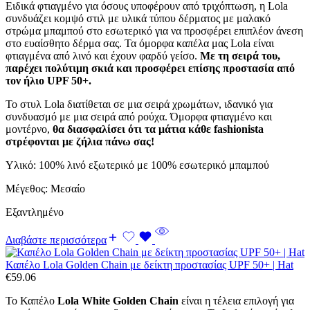
Ειδικά φτιαγμένο για όσους υποφέρουν από τριχόπτωση, η Lola
συνδυάζει κομψό στιλ με υλικά τύπου δέρματος με μαλακό
στρώμα μπαμπού στο εσωτερικό για να προσφέρει επιπλέον άνεση
στο ευαίσθητο δέρμα σας. Τα όμορφα καπέλα μας Lola είναι
φτιαγμένα από λινό και έχουν φαρδύ γείσο.
Με τη σειρά του,
παρέχει πολύτιμη σκιά και προσφέρει επίσης προστασία από
τον ήλιο UPF 50+.
Το στυλ Lola διατίθεται σε μια σειρά χρωμάτων, ιδανικό για
συνδυασμό με μια σειρά από ρούχα. Όμορφα φτιαγμένο και
μοντέρνο,
θα διασφαλίσει ότι τα μάτια κάθε fashionista
στρέφονται με ζήλια πάνω σας!
Υλικό: 100% λινό εξωτερικό με 100% εσωτερικό μπαμπού
Μέγεθος: Μεσαίο
Εξαντλημένο
Διαβάστε περισσότερα
Καπέλο Lola Golden Chain με δείκτη προστασίας UPF 50+ | Hat
€
59.06
Το Καπέλο
Lola White Golden Chain
είναι η τέλεια επιλογή για