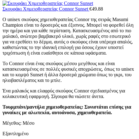
Σκουφάκι Χημειοθεραπείας Connor Sunset
€
49.88
Ο unisex σκούφος χημειοθεραπείας Connor της σειράς Masumi
Champion είναι το δροσερός και έξυπνος. Μπορεί να φορεθεί όλη
την ημέρα και για κάθε περίσταση. Κατασκευασμένος από το πιο
μαλακό, ανώτερο βαμβακερό υλικό, χωρίς ραφές στο εσωτερικό
για να ερεθίσει το δέρμα, αυτός ο σκούφος είναι υπέροχα απαλός,
καθιστώντας το την ιδανική επιλογή για όσους έχουν υποστεί
τριχόπτωση ή είναι ευαίσθητοι σε κάποια υφάσματα.
Το Connor είναι ένας σκούφος μέσου μεγέθους και είναι
κατασκευασμένος σε πολλές φυσικές αποχρώσεις, όπως το unisex
και το κομψό Sunset ή άλλα δροσερά χρώματα όπως το γκρι, του
ηλιοβασιλέματος και το μπλε.
Ένα μαλακός και ελαφρύς σκούφος Connor σχεδιασμένος για
κολακευτική εφαρμογή. Σίγουρα θα νιώσετε άνετα.
Τουρμπάνι/μαντήλα χημειοθεραπείας: Συνιστάται επίσης για
γυναίκες με αλωπεκία, αυτοάνοσα, χημειοθεραπεία.
Μέγεθος: Μέσο
Εξαντλημένο