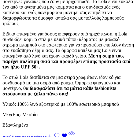
μοντέρνες γυναίκες που ζουν με τριχόπτωση. Το Lola είναι εύκολα
ένα από τα αγαπημένα μας κομμάτια και ο συνδυασμός ενός
καπέλου και ενός πανέμορφου μαντήλι σας επιτρέπει να
διαμορφώσετε τα όμορφα καπέλα σας με πολλούς λαμπερούς
τρόπους.
Ειδικά φτιαγμένο για όσους υποφέρουν από τριχόπτωση, η Lola
συνδυάζει κομψό στιλ με υλικά τύπου δέρματος με μαλακό
στρώμα μπαμπού στο εσωτερικό για να προσφέρει επιπλέον άνεση
στο ευαίσθητο δέρμα σας. Τα όμορφα καπέλα μας Lola είναι
φτιαγμένα από λινό και έχουν φαρδύ γείσο.
Με τη σειρά του,
παρέχει πολύτιμη σκιά και προσφέρει επίσης προστασία από
τον ήλιο UPF 50+.
Το στυλ Lola διατίθεται σε μια σειρά χρωμάτων, ιδανικό για
συνδυασμό με μια σειρά από ρούχα. Όμορφα φτιαγμένο και
μοντέρνο,
θα διασφαλίσει ότι τα μάτια κάθε fashionista
στρέφονται με ζήλια πάνω σας!
Υλικό: 100% λινό εξωτερικό με 100% εσωτερικό μπαμπού
Μέγεθος: Μεσαίο
Εξαντλημένο