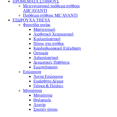
ΠΡΟΘΕΜΑΤΑ ΣΤΗΘΟΥΣ
Μετεγχειρητικό πρόθεμα στήθους
AIR’AVANTI
Πρόθεμα στήθους ME’AVANTI
ΕΣΩΡΟΥΧΑ THEYA
Φροντίδα υγείας
Μαστεκτομή
Αισθητική Χειρουργική
Κοιλιοπλαστική
Πόνος στο στήθος
Καρδιοθωρακική Επέμβαση
Οστομία
Αιδιοπλαστική
Δερματικές Παθήσεις
Εμμηνόπαυση
Εσώρουχα
Άνετα Εσώρουχα
Ευαίσθητο Δέρμα
Γιόγκα & Πιλάτες
Μητρότητα
Μητρότητα
Θηλασμός
Λοχεία
Σουτιέν ύπνου