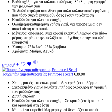
Βαθύ σχέδιο για να καλύπτει πλήρως ολόκληρη τη γραμμή
των μαλλιών σου
Το διπλό στρώμα σου δίνει μια πολύ κολακευτική εμφάνιση
που τόσο συχνά επιθυμούν όσες έχουν τριχόπτωση
Κατάλληλο για όλες τις εποχές
Ολοήμερη/καθημερινή χρήση γιατί, για παράδειγμα, δεν
ασκεί πίεση στα αυτιά.
Μέγεθος: one-sizeο. Μια κρυφή ελαστική λωρίδα στο πίσω
μέρος επιτρέπει την ευελιξία στο μέγεθος και την ασφαλή
εφαρμογή
Ύφασμα: 75% λινό 25% βαμβάκι
Χρώματα: Μαύρο, Λευκό
Επιλογή
Τουρμπάνι χημειοθεραπείας Primrose | Scarf
€
39.90
Χωρίς ραφές στο εσωτερικό – Δεν ερεθίζει το δέρμα
Σχεδιασμένο για να καλύπτει πλήρως ολόκληρη τη γραμμή
των μαλλιών σας
Διπλή στρώση
Κατάλληλο για όλες τις εποχές – Σε κρατά ζεστή στο κρύο
και δροσερή στη ζέστη
Μπορεί να φορεθεί όλη μέρα γιατί δεν πιέζει τα αυτιά