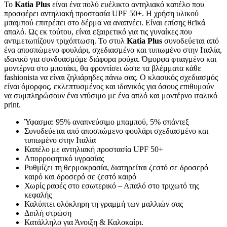
Το
Katia Plus
είναι ένα πολύ ευέλικτο αντηλιακό καπέλο που
προσφέρει αντηλιακή προστασία UPF 50+. Η χρήση υλικού
μπαμπού επιτρέπει στο δέρμα να αναπνέει. Είναι επίσης θεϊκά
απαλό. Ως εκ τούτου, είναι εξαιρετικό για τις γυναίκες που
αντιμετωπίζουν τριχόπτωση. Το στυλ
Katia Plus
συνοδεύεται από
ένα αποσπώμενο φουλάρι, σχεδιασμένο και τυπωμένο στην Ιταλία,
ιδανικό για συνδυασμόμε διάφορα ρούχα. Όμορφα φτιαγμένο και
μοντέρνα στο μποτάκι, θα φροντίσει ώστε τα βλέμματα κάθε
fashionista να είναι ζηλιάρηδες πάνω σας. Ο κλασικός σχεδιασμός
είναι όμορφος, εκλεπτυσμένος και ιδανικός για όσους επιθυμούν
να συμπληρώσουν ένα ντύσιμο με ένα απλό και μοντέρνο ιταλικό
print.
Ύφασμα: 95% αναπνεύσιμο μπαμπού, 5% σπάντεξ
Συνοδεύεται από αποσπώμενο φουλάρι σχεδιασμένο και
τυπωμένο στην Ιταλία
Καπέλο με αντηλιακή προστασία UPF 50+
Απορροφητικό υγρασίας
Ρυθμίζει τη θερμοκρασία, διατηρείται ζεστό σε δροσερό
καιρό και δροσερό σε ζεστό καιρό
Χωρίς ραφές στο εσωτερικό – Απαλό στο τριχωτό της
κεφαλής
Καλύπτει ολόκληρη τη γραμμή των μαλλιών σας
Διπλή στρώση
Κατάλληλο για Άνοιξη & Καλοκαίρι.