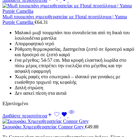
Διαβάστε περισσότερα
Μωβ τουρμπάνι χημειοθεραπείας με Floral περιτύλιγμα | Yanna
Purple Camellia
€
64.31
Μαλακό μωβ τουρμπάνι που συνοδεύεται από τη δικιά του
λουλουδένια μαντίλα
Απορροφητικό νερό
Ρύθμιση θερμοκρασίας.
Διατηρείται ζεστό σε δροσερό καιρό
και δροσερό σε ζεστό καιρό
ένα μέγεθος: 54-57 cm.
Μια κρυφή ελαστική λωρίδα στο
πίσω μέρος επιτρέπει την ευελιξία στο μέγεθος και την
ασφαλή εφαρμογή
Χωρίς ραφές στο εσωτερικό – ιδανικό για γυναίκες με
ευαίσθητο τριχωτό της κεφαλής
Διπλή στρώση
Δεν ασκεί πίεση στα αυτιά
Εξαντλημένο
Διαβάστε περισσότερα
Σκουφάκι Χημειοθεραπείας Connor Grey
€
49.88