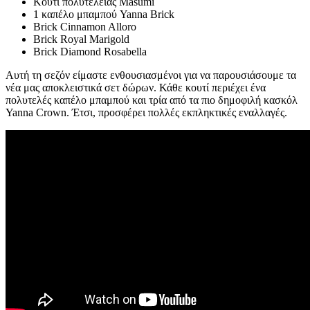
Κουτί πολυτελείας Masumi
1 καπέλο μπαμπού Yanna Brick
Brick Cinnamon Alloro
Brick Royal Marigold
Brick Diamond Rosabella
Αυτή τη σεζόν είμαστε ενθουσιασμένοι για να παρουσιάσουμε τα
νέα μας αποκλειστικά σετ δώρων. Κάθε κουτί περιέχει ένα
πολυτελές καπέλο μπαμπού και τρία από τα πιο δημοφιλή κασκόλ
Yanna Crown. Έτσι, προσφέρει πολλές εκπληκτικές εναλλαγές.