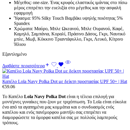
Μέγεθος: one-size. Ένας κρυφός ελαστικός ιμάντας στο πίσω
μέρος επιτρέπει την ευελιξία στο μέγεθος και την ασφαλή
εφαρμογή
Ύφασμα: 95% Silky Touch Βαμβάκι υψηλής ποιότητας 5%
Spandex
Χρώματα: Μαύρο, Μπλε Ωκεανού, Μπλε Ουρανού, Καφέ,
Καμηλό, Σαμπάνια, Κοραλί, Πράσινο Δάσος, Γκρι, Ναυτικό
μπλε, Μωβ, Κόκκινο Τριαντάφυλλο, Γκρι, Λευκό, Κίτρινο
Ήλιου
Εξαντλημένο
Διαβάστε περισσότερα
Καπέλο Lola Navy Polka Dot με δείκτη προστασίας UPF 50+ | Hat
€
59.06
Το Καπέλο
Lola Navy Polka Dot
είναι η τέλεια επιλογή για
μοντέρνες γυναίκες που ζουν με τριχόπτωση. Το Lola είναι εύκολα
ένα από τα αγαπημένα μας κομμάτια και ο συνδυασμός ενός
καπέλου και ενός πανέμορφου μαντήλι σας επιτρέπει να
διαμορφώσετε τα όμορφα καπέλα σας με πολλούς λαμπερούς
τρόπους.