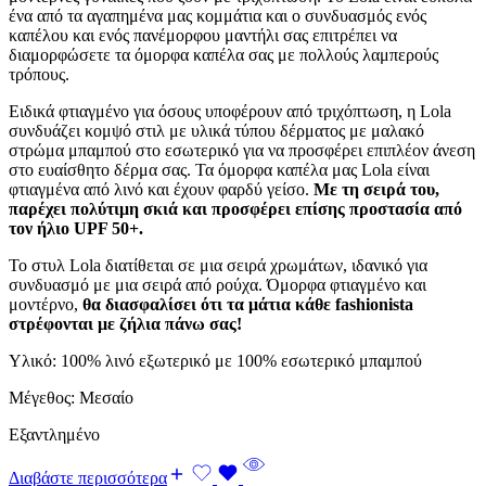
ένα από τα αγαπημένα μας κομμάτια και ο συνδυασμός ενός
καπέλου και ενός πανέμορφου μαντήλι σας επιτρέπει να
διαμορφώσετε τα όμορφα καπέλα σας με πολλούς λαμπερούς
τρόπους.
Ειδικά φτιαγμένο για όσους υποφέρουν από τριχόπτωση, η Lola
συνδυάζει κομψό στιλ με υλικά τύπου δέρματος με μαλακό
στρώμα μπαμπού στο εσωτερικό για να προσφέρει επιπλέον άνεση
στο ευαίσθητο δέρμα σας. Τα όμορφα καπέλα μας Lola είναι
φτιαγμένα από λινό και έχουν φαρδύ γείσο.
Με τη σειρά του,
παρέχει πολύτιμη σκιά και προσφέρει επίσης προστασία από
τον ήλιο UPF 50+.
Το στυλ Lola διατίθεται σε μια σειρά χρωμάτων, ιδανικό για
συνδυασμό με μια σειρά από ρούχα. Όμορφα φτιαγμένο και
μοντέρνο,
θα διασφαλίσει ότι τα μάτια κάθε fashionista
στρέφονται με ζήλια πάνω σας!
Υλικό: 100% λινό εξωτερικό με 100% εσωτερικό μπαμπού
Μέγεθος: Μεσαίο
Εξαντλημένο
Διαβάστε περισσότερα