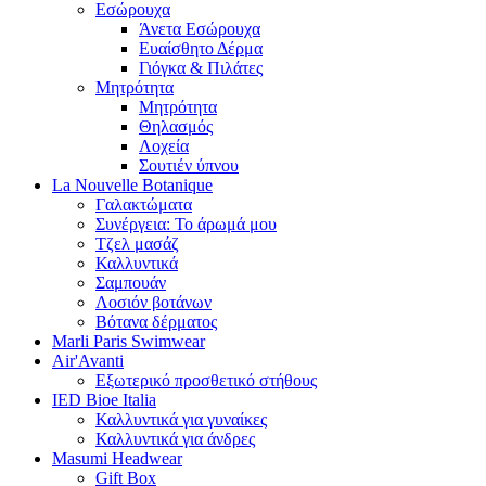
Εσώρουχα
Άνετα Εσώρουχα
Ευαίσθητο Δέρμα
Γιόγκα & Πιλάτες
Μητρότητα
Μητρότητα
Θηλασμός
Λοχεία
Σουτιέν ύπνου
La Nouvelle Botanique
Γαλακτώματα
Συνέργεια: Το άρωμά μου
Τζελ μασάζ
Καλλυντικά
Σαμπουάν
Λοσιόν βοτάνων
Βότανα δέρματος
Marli Paris Swimwear
Air'Avanti
Εξωτερικό προσθετικό στήθους
IED Bioe Italia
Καλλυντικά για γυναίκες
Καλλυντικά για άνδρες
Masumi Headwear
Gift Box