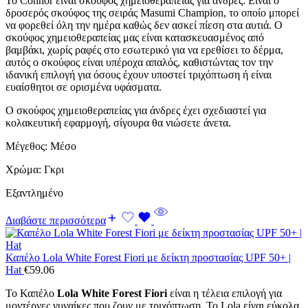
Το Connor είναι σκούφος χημειοθεραπείας για άνδρες. Είναι ο
δροσερός σκούφος της σειράς Masumi Champion, το οποίο μπορεί
να φορεθεί όλη την ημέρα καθώς δεν ασκεί πίεση στα αυτιά. Ο
σκούφος χημειοθεραπείας μας είναι κατασκευασμένος από
βαμβάκι, χωρίς ραφές στο εσωτερικό για να ερεθίσει το δέρμα,
αυτός ο σκούφος είναι υπέροχα απαλός, καθιστώντας τον την
ιδανική επιλογή για όσους έχουν υποστεί τριχόπτωση ή είναι
ευαίσθητοι σε ορισμένα υφάσματα.
Ο σκούφος χημειοθεραπείας για άνδρες έχει σχεδιαστεί για
κολακευτική εφαρμογή, σίγουρα θα νιώσετε άνετα.
Μέγεθος: Μέσο
Χρώμα: Γκρι
Εξαντλημένο
Διαβάστε περισσότερα
Καπέλο Lola White Forest Fiori με δείκτη προστασίας UPF 50+ |
Hat
€
59.06
Το Καπέλο
Lola White Forest Fiori
είναι η τέλεια επιλογή για
μοντέρνες γυναίκες που ζουν με τριχόπτωση. Το Lola είναι εύκολα