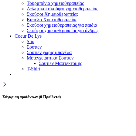
Τουρμπάνια χημειοθεραπείας
Αθλητικοί σκούφοι χημειοθεραπείας
Σκούφοι Χημειοθεραπείας
Καπέλα Χημειοθεραπείας
Σκούφοι χημειοθεραπείας για παιδιά
Σκούφοι χημειοθεραπείας για άνδρες
Coeur De Lys
Slip
Σουτιεν
Σουτιεν χωρις μπανέλα
Μετεγχειρητικα Σουτιεν
Σουτιεν Μαστεκτομης
T-Shirt
Σύγκριση προϊόντων
(0 Προϊόντα)