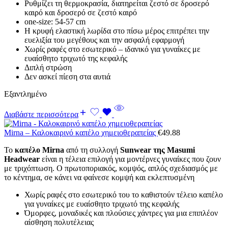
Ρυθμίζει τη θερμοκρασία, διατηρείται ζεστό σε δροσερό
καιρό και δροσερό σε ζεστό καιρό
one-size: 54-57 cm
Η κρυφή ελαστική λωρίδα στο πίσω μέρος επιτρέπει την
ευελιξία του μεγέθους και την ασφαλή εφαρμογή
Χωρίς ραφές στο εσωτερικό – ιδανικό για γυναίκες με
ευαίσθητο τριχωτό της κεφαλής
Διπλή στρώση
Δεν ασκεί πίεση στα αυτιά
Εξαντλημένο
Διαβάστε περισσότερα
Mirna – Καλοκαιρινό καπέλο χημειοθεραπείας
€
49.88
Το
καπέλο Mirna
από τη συλλογή
Sunwear της Masumi
Headwear
είναι η τέλεια επιλογή για μοντέρνες γυναίκες που ζουν
με τριχόπτωση. Ο πρωτοποριακός, κομψός, απλός σχεδιασμός με
το κέντημα, σe κάνει να φαίνεσε κομψή και εκλεπτυσμένη
Χωρίς ραφές στο εσωτερικό του το καθιστούν τέλειο καπέλο
για γυναίκες με ευαίσθητο τριχωτό της κεφαλής
Όμορφες, μοναδικές και πλούσιες χάντρες για μια επιπλέον
αίσθηση πολυτέλειας