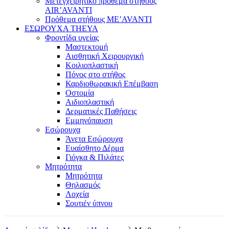
Μετεγχειρητικό πρόθεμα στήθους
AIR’AVANTI
Πρόθεμα στήθους ME’AVANTI
ΕΣΩΡΟΥΧΑ THEYA
Φροντίδα υγείας
Μαστεκτομή
Αισθητική Χειρουργική
Κοιλιοπλαστική
Πόνος στο στήθος
Καρδιοθωρακική Επέμβαση
Οστομία
Αιδιοπλαστική
Δερματικές Παθήσεις
Εμμηνόπαυση
Εσώρουχα
Άνετα Εσώρουχα
Ευαίσθητο Δέρμα
Γιόγκα & Πιλάτες
Μητρότητα
Μητρότητα
Θηλασμός
Λοχεία
Σουτιέν ύπνου