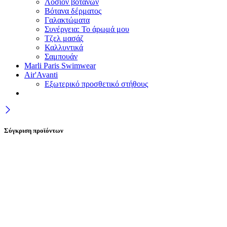
Λοσιόν βοτάνων
Βότανα δέρματος
Γαλακτώματα
Συνέργεια: Το άρωμά μου
Τζελ μασάζ
Καλλυντικά
Σαμπουάν
Marli Paris Swimwear
Air'Avanti
Εξωτερικό προσθετικό στήθους
Σύγκριση προϊόντων