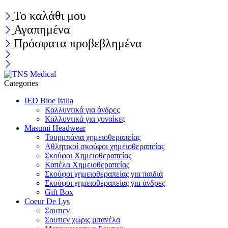
Το καλάθι μου
Αγαπημένα
Πρόσφατα προβεβλημένα
Categories
IED Bioe Italia
Καλλυντικά για άνδρες
Καλλυντικά για γυναίκες
Masumi Headwear
Τουρμπάνια χημειοθεραπείας
Αθλητικοί σκούφοι χημειοθεραπείας
Σκούφοι Χημειοθεραπείας
Καπέλα Χημειοθεραπείας
Σκούφοι χημειοθεραπείας για παιδιά
Σκούφοι χημειοθεραπείας για άνδρες
Gift Box
Coeur De Lys
Σουτιεν
Σουτιεν χωρις μπανέλα