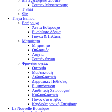
Μετεγχειρητικα Σουτιεν
Σουτιεν Μαστεκτομης
T-Shirt
Slip
Theya Bambu
Εσώρουχα
Άνετα Εσώρουχα
Ευαίσθητο Δέρμα
Γιόγκα & Πιλάτες
Μητρότητα
Μητρότητα
Θηλασμός
Λοχεία
Σουτιέν ύπνου
Φροντίδα υγείας
Οστομία
Μαστεκτομή
Αιδιοπλαστική
Δερματικές Παθήσεις
Εμμηνόπαυση
Αισθητική Χειρουργική
Κοιλιοπλαστική
Πόνος στο στήθος
Καρδιοθωρακική Επέμβαση
La Nouvelle Botanique