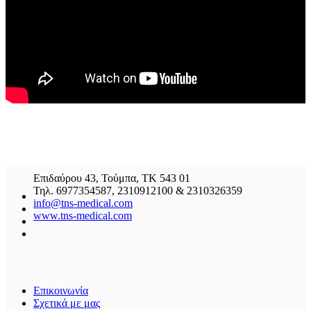
Επιδαύρου 43, Τούμπα, ΤΚ 543 01
Τηλ. 6977354587, 2310912100 & 2310326359
info@tns-medical.com
www.tns-medical.com
Επικοινωνία
Σχετικά με μας