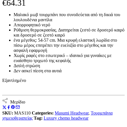
€
64.31
Μαλακό μωβ τουρμπάνι που συνοδεύεται από τη δικιά του
λουλουδένια μαντίλα
Απορροφητικό νερό
Ρύθμιση θερμοκρασίας.
Διατηρείται ζεστό σε δροσερό καιρό
και δροσερό σε ζεστό καιρό
ένα μέγεθος: 54-57 cm.
Μια κρυφή ελαστική λωρίδα στο
πίσω μέρος επιτρέπει την ευελιξία στο μέγεθος και την
ασφαλή εφαρμογή
Χωρίς ραφές στο εσωτερικό – ιδανικό για γυναίκες με
ευαίσθητο τριχωτό της κεφαλής
Διπλή στρώση
Δεν ασκεί πίεση στα αυτιά
Εξαντλημένο
Μερίδιο
SKU:
MAS110
Categories:
Masumi Headwear
,
Τουρμπάνια
χημειοθεραπείας
Tag:
Luxury chemo headwear