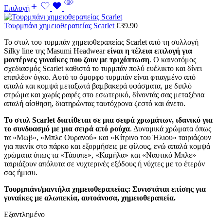
Επιλογή
Τουρμπάνι χημειοθεραπείας Scarlet
€
39.90
Το στυλ του τυρμπάν χημειοθεραπείας Scarlet από τη συλλογή
Silky line της Masumi Headwear
είναι η τέλεια επιλογή για
μοντέρνες γυναίκες που ζουν με τριχόπτωση
. Ο καινοτόμος
σχεδιασμός Scarlet καθιστά το τυρμπάν πολύ ευέλικτο και δίνει
επιπλέον όγκο. Αυτό το όμορφο τυρμπάν είναι φτιαγμένο από
απαλά και κομψά μεταξωτά βαμβακερά υφάσματα, με διπλό
στρώμα και χωρίς ραφές στο εσωτερικό, δίνοντάς σας μεταξένια
απαλή αίσθηση, διατηρώντας ταυτόχρονα ζεστό και άνετο.
Το στυλ Scarlet διατίθεται σε μια σειρά χρωμάτων, ιδανικό για
το συνδυασμό με μια σειρά από ρούχα
. Δυναμικά χρώματα όπως
τα «Μωβ», «Μπλε Ουρανού» και «Κίτρινο του Ήλιου» ταιριάζουν
για πικνίκ στο πάρκο και εξορμήσεις με φίλους, ενώ απαλά κομψά
χρώματα όπως τα «Τάουπε», «Καμήλα» και «Ναυτικό Μπλε»
ταιριάζουν απόλυτα σε νυχτερινές εξόδους ή νύχτες με το έτερόν
σας ήμισυ.
Τουρμπάνι/μαντήλα χημειοθεραπείας: Συνιστάται επίσης για
γυναίκες με αλωπεκία, αυτοάνοσα, χημειοθεραπεία.
Εξαντλημένο