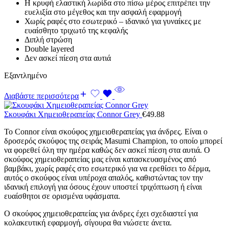
Η κρυφή ελαστική λωρίδα στο πίσω μέρος επιτρέπει την
ευελιξία στο μέγεθος και την ασφαλή εφαρμογή
Χωρίς ραφές στο εσωτερικό – ιδανικό για γυναίκες με
ευαίσθητο τριχωτό της κεφαλής
Διπλή στρώση
Double layered
Δεν ασκεί πίεση στα αυτιά
Εξαντλημένο
Διαβάστε περισσότερα
Σκουφάκι Χημειοθεραπείας Connor Grey
€
49.88
Το Connor είναι σκούφος χημειοθεραπείας για άνδρες. Είναι ο
δροσερός σκούφος της σειράς Masumi Champion, το οποίο μπορεί
να φορεθεί όλη την ημέρα καθώς δεν ασκεί πίεση στα αυτιά. Ο
σκούφος χημειοθεραπείας μας είναι κατασκευασμένος από
βαμβάκι, χωρίς ραφές στο εσωτερικό για να ερεθίσει το δέρμα,
αυτός ο σκούφος είναι υπέροχα απαλός, καθιστώντας τον την
ιδανική επιλογή για όσους έχουν υποστεί τριχόπτωση ή είναι
ευαίσθητοι σε ορισμένα υφάσματα.
Ο σκούφος χημειοθεραπείας για άνδρες έχει σχεδιαστεί για
κολακευτική εφαρμογή, σίγουρα θα νιώσετε άνετα.