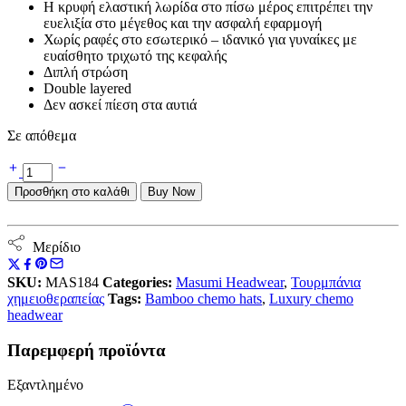
Η κρυφή ελαστική λωρίδα στο πίσω μέρος επιτρέπει την
ευελιξία στο μέγεθος και την ασφαλή εφαρμογή
Χωρίς ραφές στο εσωτερικό – ιδανικό για γυναίκες με
ευαίσθητο τριχωτό της κεφαλής
Διπλή στρώση
Double layered
Δεν ασκεί πίεση στα αυτιά
Σε απόθεμα
Τουρμπάνι
Yanna
Προσθήκη στο καλάθι
Buy Now
Black
Cerchio
Elegant
quantity
Μερίδιο
SKU:
MAS184
Categories:
Masumi Headwear
,
Τουρμπάνια
χημειοθεραπείας
Tags:
Bamboo chemo hats
,
Luxury chemo
headwear
Παρεμφερή προϊόντα
Εξαντλημένο