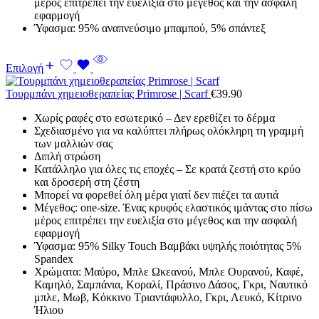
μέρος επιτρέπει την ευελιξία στο μέγεθος και την ασφαλή
εφαρμογή
Ύφασμα: 95% αναπνεύσιμο μπαμπού, 5% σπάντεξ
Επιλογή
Τουρμπάνι χημειοθεραπείας Primrose | Scarf
€
39.90
Χωρίς ραφές στο εσωτερικό – Δεν ερεθίζει το δέρμα
Σχεδιασμένο για να καλύπτει πλήρως ολόκληρη τη γραμμή
των μαλλιών σας
Διπλή στρώση
Κατάλληλο για όλες τις εποχές – Σε κρατά ζεστή στο κρύο
και δροσερή στη ζέστη
Μπορεί να φορεθεί όλη μέρα γιατί δεν πιέζει τα αυτιά
Μέγεθος: one-size. Ένας κρυφός ελαστικός ιμάντας στο πίσω
μέρος επιτρέπει την ευελιξία στο μέγεθος και την ασφαλή
εφαρμογή
Ύφασμα: 95% Silky Touch Βαμβάκι υψηλής ποιότητας 5%
Spandex
Χρώματα: Μαύρο, Μπλε Ωκεανού, Μπλε Ουρανού, Καφέ,
Καμηλό, Σαμπάνια, Κοραλί, Πράσινο Δάσος, Γκρι, Ναυτικό
μπλε, Μωβ, Κόκκινο Τριαντάφυλλο, Γκρι, Λευκό, Κίτρινο
Ήλιου