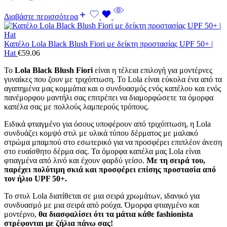
Διαβάστε περισσότερα
Καπέλο Lola Black Blush Fiori με δείκτη προστασίας UPF 50+ |
Hat
€
59.06
Το
Lola Black Blush Fiori
είναι η τέλεια επιλογή για μοντέρνες
γυναίκες που ζουν με τριχόπτωση. Το Lola είναι εύκολα ένα από τα
αγαπημένα μας κομμάτια και ο συνδυασμός ενός καπέλου και ενός
πανέμορφου μαντήλι σας επιτρέπει να διαμορφώσετε τα όμορφα
καπέλα σας με πολλούς λαμπερούς τρόπους.
Ειδικά φτιαγμένο για όσους υποφέρουν από τριχόπτωση, η Lola
συνδυάζει κομψό στιλ με υλικά τύπου δέρματος με μαλακό
στρώμα μπαμπού στο εσωτερικό για να προσφέρει επιπλέον άνεση
στο ευαίσθητο δέρμα σας. Τα όμορφα καπέλα μας Lola είναι
φτιαγμένα από λινό και έχουν φαρδύ γείσο.
Με τη σειρά του,
παρέχει πολύτιμη σκιά και προσφέρει επίσης προστασία από
τον ήλιο UPF 50+.
Το στυλ Lola διατίθεται σε μια σειρά χρωμάτων, ιδανικό για
συνδυασμό με μια σειρά από ρούχα. Όμορφα φτιαγμένο και
μοντέρνο,
θα διασφαλίσει ότι τα μάτια κάθε fashionista
στρέφονται με ζήλια πάνω σας!