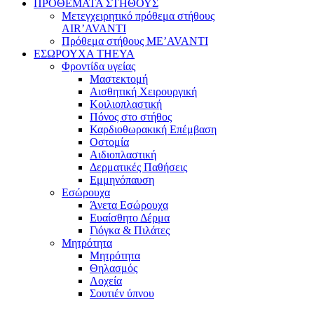
ΠΡΟΘΕΜΑΤΑ ΣΤΗΘΟΥΣ
Μετεγχειρητικό πρόθεμα στήθους
AIR’AVANTI
Πρόθεμα στήθους ME’AVANTI
ΕΣΩΡΟΥΧΑ THEYA
Φροντίδα υγείας
Μαστεκτομή
Αισθητική Χειρουργική
Κοιλιοπλαστική
Πόνος στο στήθος
Καρδιοθωρακική Επέμβαση
Οστομία
Αιδιοπλαστική
Δερματικές Παθήσεις
Εμμηνόπαυση
Εσώρουχα
Άνετα Εσώρουχα
Ευαίσθητο Δέρμα
Γιόγκα & Πιλάτες
Μητρότητα
Μητρότητα
Θηλασμός
Λοχεία
Σουτιέν ύπνου