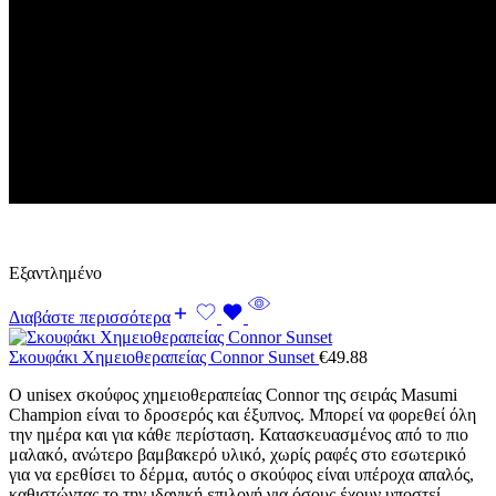
Εξαντλημένο
Διαβάστε περισσότερα
Σκουφάκι Χημειοθεραπείας Connor Sunset
€
49.88
Ο unisex σκούφος χημειοθεραπείας Connor της σειράς Masumi
Champion είναι το δροσερός και έξυπνος. Μπορεί να φορεθεί όλη
την ημέρα και για κάθε περίσταση. Κατασκευασμένος από το πιο
μαλακό, ανώτερο βαμβακερό υλικό, χωρίς ραφές στο εσωτερικό
για να ερεθίσει το δέρμα, αυτός ο σκούφος είναι υπέροχα απαλός,
καθιστώντας το την ιδανική επιλογή για όσους έχουν υποστεί