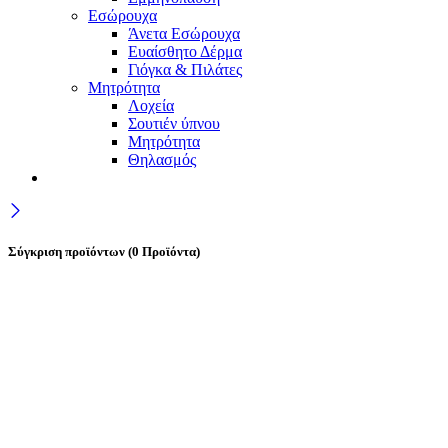
Εσώρουχα
Άνετα Εσώρουχα
Ευαίσθητο Δέρμα
Γιόγκα & Πιλάτες
Μητρότητα
Λοχεία
Σουτιέν ύπνου
Μητρότητα
Θηλασμός
Σύγκριση προϊόντων
(0 Προϊόντα)