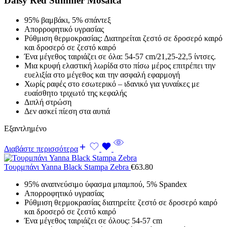
Daisy Red Summer Mosaica
95% βαμβάκι, 5% σπάντεξ
Απορροφητικό υγρασίας
Ρύθμιση θερμοκρασίας: Διατηρείται ζεστό σε δροσερό καιρό
και δροσερό σε ζεστό καιρό
Ένα μέγεθος ταιριάζει σε όλα: 54-57 cm/21,25-22,5 ίντσες.
Μια κρυφή ελαστική λωρίδα στο πίσω μέρος επιτρέπει την
ευελιξία στο μέγεθος και την ασφαλή εφαρμογή
Χωρίς ραφές στο εσωτερικό – ιδανικό για γυναίκες με
ευαίσθητο τριχωτό της κεφαλής
Διπλή στρώση
Δεν ασκεί πίεση στα αυτιά
Εξαντλημένο
Διαβάστε περισσότερα
Τουρμπάνι Yanna Black Stampa Zebra
€
63.80
95% αναπνεύσιμο ύφασμα μπαμπού, 5% Spandex
Απορροφητικό υγρασίας
Ρύθμιση θερμοκρασίας διατηρείτε ζεστό σε δροσερό καιρό
και δροσερό σε ζεστό καιρό
Ένα μέγεθος ταιριάζει σε όλους: 54-57 cm