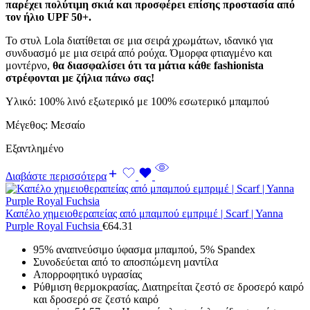
παρέχει πολύτιμη σκιά και προσφέρει επίσης προστασία από
τον ήλιο UPF 50+.
Το στυλ Lola διατίθεται σε μια σειρά χρωμάτων, ιδανικό για
συνδυασμό με μια σειρά από ρούχα. Όμορφα φτιαγμένο και
μοντέρνο,
θα διασφαλίσει ότι τα μάτια κάθε fashionista
στρέφονται με ζήλια πάνω σας!
Υλικό: 100% λινό εξωτερικό με 100% εσωτερικό μπαμπού
Μέγεθος: Μεσαίο
Εξαντλημένο
Διαβάστε περισσότερα
Καπέλο χημειοθεραπείας από μπαμπού εμπριμέ | Scarf | Yanna
Purple Royal Fuchsia
€
64.31
95% αναπνεύσιμο ύφασμα μπαμπού, 5% Spandex
Συνοδεύεται από το αποσπώμενη μαντίλα
Απορροφητικό υγρασίας
Ρύθμιση θερμοκρασίας. Διατηρείται ζεστό σε δροσερό καιρό
και δροσερό σε ζεστό καιρό