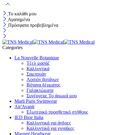
Το καλάθι μου
Αγαπημένα
Πρόσφατα προβεβλημένα
Categories
La Nouvelle Botanique
Τζελ μασάζ
Καλλυντικά
Σαμπουάν
Λοσιόν βοτάνων
Βότανα δέρματος
Γαλακτώματα
Συνέργεια: Το άρωμά μου
Marli Paris Swimwear
Air'Avanti
Εξωτερικό προσθετικό στήθους
IED Bioe Italia
Καλλυντικά για άνδρες
Καλλυντικά για γυναίκες
Masumi Headwear