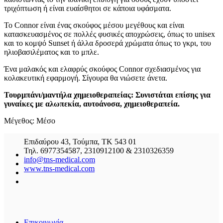
τριχόπτωση ή είναι ευαίσθητοι σε κάποια υφάσματα.
Το Connor είναι ένας σκούφος μέσου μεγέθους και είναι
κατασκευασμένος σε πολλές φυσικές αποχρώσεις, όπως το unisex
και το κομψό Sunset ή άλλα δροσερά χρώματα όπως το γκρι, του
ηλιοβασιλέματος και το μπλε.
Ένα μαλακός και ελαφρύς σκούφος Connor σχεδιασμένος για
κολακευτική εφαρμογή. Σίγουρα θα νιώσετε άνετα.
Τουρμπάνι/μαντήλα χημειοθεραπείας: Συνιστάται επίσης για
γυναίκες με αλωπεκία, αυτοάνοσα, χημειοθεραπεία.
Μέγεθος: Μέσο
Επιδαύρου 43, Τούμπα, ΤΚ 543 01
Τηλ. 6977354587, 2310912100 & 2310326359
info@tns-medical.com
www.tns-medical.com
Επικοινωνία