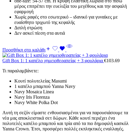
one-size: 54-57 cm. Η κρυφή ελαστική λωρίδα στο πίσω
μέρος επιτρέπει την ευελιξία του μεγέθους και την ασφαλή
εφαρμογή
Χωρίς ραφές στο εσωτερικό – ιδανικό για γυναίκες με
ευαίσθητο τριχωτό της κεφαλής
Διπλή στρώση
Δεν ασκεί πίεση στα αυτιά
Προσθήκη στο καλάθι
Gift Box 1: 1 καπέλο χημειοθεραπείας + 3 φουλάρια
€
103.69
Τι παραλαμβάνετε:
Κουτί πολυτελείας Masumi
1 καπέλο μπαμπού Yanna Navy
Navy Mosaica Linea
Navy Iris Florenza
Navy White Polka Dot
Αυτή τη σεζόν είμαστε ενθουσιασμένοι για να παρουσιάσουμε τα
νέα μας αποκλειστικά σετ δώρων. Κάθε κουτί περιέχει ένα
πολυτελές καπέλο μπαμπού και τρία από τα πιο δημοφιλή κασκόλ
Yanna Crown. Έτσι, προσφέρει πολλές εκπληκτικές εναλλαγές.