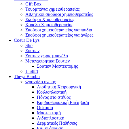
Gift Box
Τουρμπάνια χημειοθεραπείας
Αθλητικοί σκούφοι χημειοθεραπείας
Σκούφοι Χημειοθεραπείας
Καπέλα Χημειοθεραπείας
Σκούφοι χημειοθεραπείας για παιδιά
Σκούφοι χημειοθεραπείας για άνδρες
Coeur De Lys
Slip
Σουτιεν
Σουτιεν χωρις μπανέλα
Μετεγχειρητικα Σουτιεν
Σουτιεν Μαστεκτομης
T-Shirt
Theya Bambu
Φροντίδα υγείας
Αισθητική Χειρουργική
Κοιλιοπλαστική
Πόνος στο στήθος
Καρδιοθωρακική Επέμβαση
Οστομία
Μαστεκτομή
Αιδιοπλαστική
Δερματικές Παθήσεις
Εμμηνόπαυση