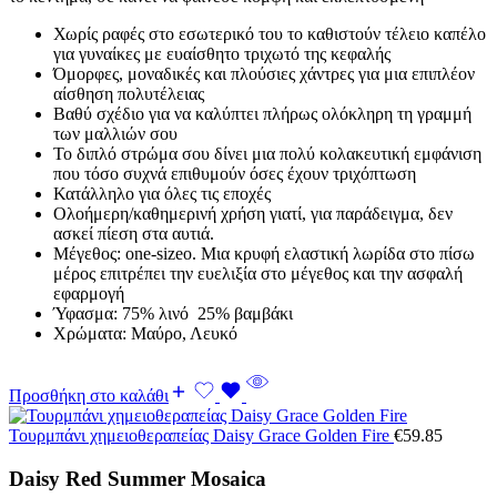
Χωρίς ραφές στο εσωτερικό του το καθιστούν τέλειο καπέλο
για γυναίκες με ευαίσθητο τριχωτό της κεφαλής
Όμορφες, μοναδικές και πλούσιες χάντρες για μια επιπλέον
αίσθηση πολυτέλειας
Βαθύ σχέδιο για να καλύπτει πλήρως ολόκληρη τη γραμμή
των μαλλιών σου
Το διπλό στρώμα σου δίνει μια πολύ κολακευτική εμφάνιση
που τόσο συχνά επιθυμούν όσες έχουν τριχόπτωση
Κατάλληλο για όλες τις εποχές
Ολοήμερη/καθημερινή χρήση γιατί, για παράδειγμα, δεν
ασκεί πίεση στα αυτιά.
Μέγεθος: one-sizeο. Μια κρυφή ελαστική λωρίδα στο πίσω
μέρος επιτρέπει την ευελιξία στο μέγεθος και την ασφαλή
εφαρμογή
Ύφασμα: 75% λινό 25% βαμβάκι
Χρώματα: Μαύρο, Λευκό
Προσθήκη στο καλάθι
Τουρμπάνι χημειοθεραπείας Daisy Grace Golden Fire
€
59.85
Daisy Red Summer Mosaica