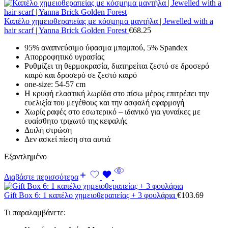
Καπέλο χημειοθεραπείας με κόσμημα μαντήλα | Jewelled with a
hair scarf | Yanna Brick Golden Forest
€
68.25
95% αναπνεύσιμο ύφασμα μπαμπού, 5% Spandex
Απορροφητικό υγρασίας
Ρυθμίζει τη θερμοκρασία, διατηρείται ζεστό σε δροσερό
καιρό και δροσερό σε ζεστό καιρό
one-size: 54-57 cm
Η κρυφή ελαστική λωρίδα στο πίσω μέρος επιτρέπει την
ευελιξία του μεγέθους και την ασφαλή εφαρμογή
Χωρίς ραφές στο εσωτερικό – ιδανικό για γυναίκες με
ευαίσθητο τριχωτό της κεφαλής
Διπλή στρώση
Δεν ασκεί πίεση στα αυτιά
Εξαντλημένο
Διαβάστε περισσότερα
Gift Box 6: 1 καπέλο χημειοθεραπείας + 3 φουλάρια
€
103.69
Τι παραλαμβάνετε: