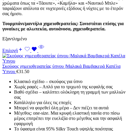
χρώματα όπως τα «Τάουπε», «Καμήλα» και «Ναυτικό Μπλε»
ταιριάζουν απόλυτα σε νυχτερινές εξόδους ή νύχτες με το έτερόν
σας ήμισυ.
Τουρμπάνι/μαντήλα χημειοθεραπείας: Συνιστάται επίσης για
γυναίκες με αλωπεκία, αυτοάνοσα, χημειοθεραπεία.
Εξαντλημένο
Επιλογή
Σκούφος χημειοθεραπείας ύπνου |Μαλακά Βαμβακερά Καπέλα
Ύπνου
€
31.50
Κλασικό σχέδιο – σκούφος για ύπνο
Χωρίς ραφές – Απλό για το τριχωτό της κεφαλής σας
Βαθύ σχέδιο – καλύπτει ολόκληρη τη γραμμή των μαλλιών
σας
Κατάλληλο για όλες τις εποχές
Μπορεί να φορεθεί όλη μέρα – Δεν πιέζει τα αυτιά
Μέγεθος: one-size.
Μια κρυφή ελαστική ταινία στο πίσω
μέρος επιτρέπει την ευελιξία στο μέγεθος και την ασφαλή
εφαρμογή
Το ύφασμα είναι 95% Silky Touch υψηλής ποιότητας