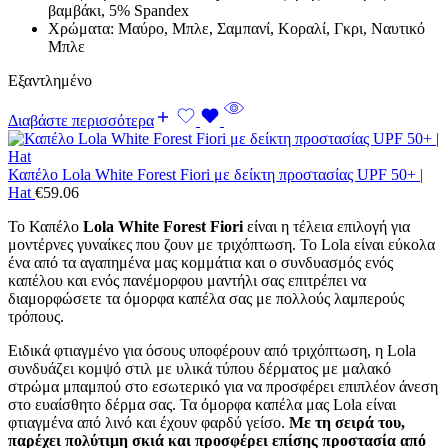
βαμβάκι, 5% Spandex
Χρώματα: Μαύρο, Μπλε, Σαμπανί, Κοραλί, Γκρι, Ναυτικό
Μπλε
Εξαντλημένο
Διαβάστε περισσότερα
Καπέλο Lola White Forest Fiori με δείκτη προστασίας UPF 50+ |
Hat
€
59.06
Το Καπέλο
Lola White Forest Fiori
είναι η τέλεια επιλογή για
μοντέρνες γυναίκες που ζουν με τριχόπτωση. Το Lola είναι εύκολα
ένα από τα αγαπημένα μας κομμάτια και ο συνδυασμός ενός
καπέλου και ενός πανέμορφου μαντήλι σας επιτρέπει να
διαμορφώσετε τα όμορφα καπέλα σας με πολλούς λαμπερούς
τρόπους.
Ειδικά φτιαγμένο για όσους υποφέρουν από τριχόπτωση, η Lola
συνδυάζει κομψό στιλ με υλικά τύπου δέρματος με μαλακό
στρώμα μπαμπού στο εσωτερικό για να προσφέρει επιπλέον άνεση
στο ευαίσθητο δέρμα σας. Τα όμορφα καπέλα μας Lola είναι
φτιαγμένα από λινό και έχουν φαρδύ γείσο.
Με τη σειρά του,
παρέχει πολύτιμη σκιά και προσφέρει επίσης προστασία από