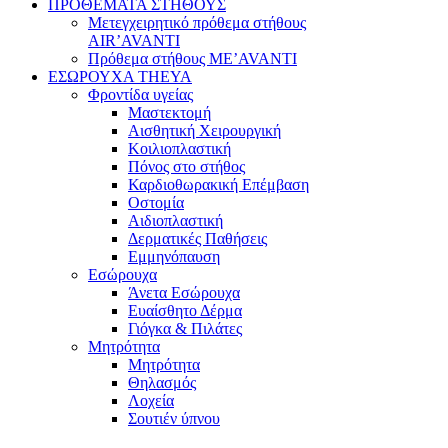
ΠΡΟΘΕΜΑΤΑ ΣΤΗΘΟΥΣ
Μετεγχειρητικό πρόθεμα στήθους
AIR’AVANTI
Πρόθεμα στήθους ME’AVANTI
ΕΣΩΡΟΥΧΑ THEYA
Φροντίδα υγείας
Μαστεκτομή
Αισθητική Χειρουργική
Κοιλιοπλαστική
Πόνος στο στήθος
Καρδιοθωρακική Επέμβαση
Οστομία
Αιδιοπλαστική
Δερματικές Παθήσεις
Εμμηνόπαυση
Εσώρουχα
Άνετα Εσώρουχα
Ευαίσθητο Δέρμα
Γιόγκα & Πιλάτες
Μητρότητα
Μητρότητα
Θηλασμός
Λοχεία
Σουτιέν ύπνου