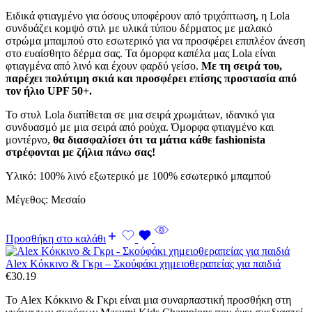
Ειδικά φτιαγμένο για όσους υποφέρουν από τριχόπτωση, η Lola
συνδυάζει κομψό στιλ με υλικά τύπου δέρματος με μαλακό
στρώμα μπαμπού στο εσωτερικό για να προσφέρει επιπλέον άνεση
στο ευαίσθητο δέρμα σας. Τα όμορφα καπέλα μας Lola είναι
φτιαγμένα από λινό και έχουν φαρδύ γείσο.
Με τη σειρά του,
παρέχει πολύτιμη σκιά και προσφέρει επίσης προστασία από
τον ήλιο UPF 50+.
Το στυλ Lola διατίθεται σε μια σειρά χρωμάτων, ιδανικό για
συνδυασμό με μια σειρά από ρούχα. Όμορφα φτιαγμένο και
μοντέρνο,
θα διασφαλίσει ότι τα μάτια κάθε fashionista
στρέφονται με ζήλια πάνω σας!
Υλικό: 100% λινό εξωτερικό με 100% εσωτερικό μπαμπού
Μέγεθος: Μεσαίο
Προσθήκη στο καλάθι
Alex Κόκκινο & Γκρι – Σκούφάκι χημειοθεραπείας για παιδιά
€
30.19
Το Alex Κόκκινο & Γκρι είναι μια συναρπαστική προσθήκη στη