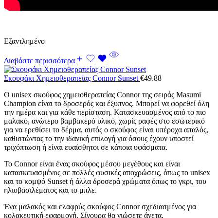
Εξαντλημένο
Διαβάστε περισσότερα
Σκουφάκι Χημειοθεραπείας Connor Sunset
€
49.88
Ο unisex σκούφος χημειοθεραπείας Connor της σειράς Masumi
Champion είναι το δροσερός και έξυπνος. Μπορεί να φορεθεί όλη
την ημέρα και για κάθε περίσταση. Κατασκευασμένος από το πιο
μαλακό, ανώτερο βαμβακερό υλικό, χωρίς ραφές στο εσωτερικό
για να ερεθίσει το δέρμα, αυτός ο σκούφος είναι υπέροχα απαλός,
καθιστώντας το την ιδανική επιλογή για όσους έχουν υποστεί
τριχόπτωση ή είναι ευαίσθητοι σε κάποια υφάσματα.
Το Connor είναι ένας σκούφος μέσου μεγέθους και είναι
κατασκευασμένος σε πολλές φυσικές αποχρώσεις, όπως το unisex
και το κομψό Sunset ή άλλα δροσερά χρώματα όπως το γκρι, του
ηλιοβασιλέματος και το μπλε.
Ένα μαλακός και ελαφρύς σκούφος Connor σχεδιασμένος για
κολακευτική εφαρμογή. Σίγουρα θα νιώσετε άνετα.