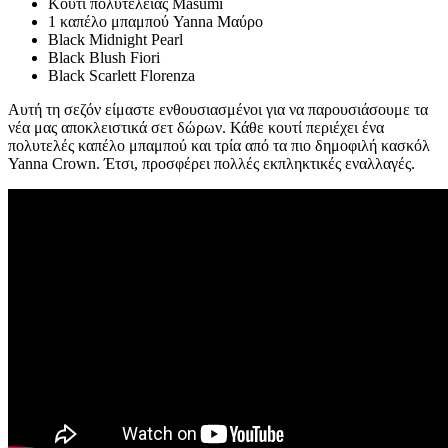
Κουτί πολυτελείας Masumi
1 καπέλο μπαμπού Yanna Μαύρο
Black Midnight Pearl
Black Blush Fiori
Black Scarlett Florenza
Αυτή τη σεζόν είμαστε ενθουσιασμένοι για να παρουσιάσουμε τα
νέα μας αποκλειστικά σετ δώρων. Κάθε κουτί περιέχει ένα
πολυτελές καπέλο μπαμπού και τρία από τα πιο δημοφιλή κασκόλ
Yanna Crown. Έτσι, προσφέρει πολλές εκπληκτικές εναλλαγές.