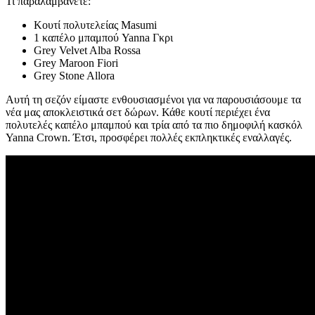
Τι παραλαμβάνετε:
Κουτί πολυτελείας Masumi
1 καπέλο μπαμπού Yanna Γκρι
Grey Velvet Alba Rossa
Grey Maroon Fiori
Grey Stone Allora
Αυτή τη σεζόν είμαστε ενθουσιασμένοι για να παρουσιάσουμε τα
νέα μας αποκλειστικά σετ δώρων. Κάθε κουτί περιέχει ένα
πολυτελές καπέλο μπαμπού και τρία από τα πιο δημοφιλή κασκόλ
Yanna Crown. Έτσι, προσφέρει πολλές εκπληκτικές εναλλαγές.