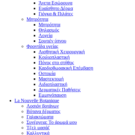
Άνετα Εσώρουχα
Ευαίσθητο Δέρμα
Γιόγκα & Πιλάτες
Μητρότητα
Μητρότητα
Θηλασμός
Λοχεία
Σουτιέν ύπνου
Φροντίδα υγείας
Αισθητική Χειρουργική
Κοιλιοπλαστική
Πόνος στο στήθος
Καρδιοθωρακική Επέμβαση
Οστομία
Μαστεκτομή
Αιδιοπλαστική
Δερματικές Παθήσεις
Εμμηνόπαυση
La Nouvelle Botanique
Λοσιόν βοτάνων
Βότανα δέρματος
Γαλακτώματα
Συνέργεια: Το άρωμά μου
Τζελ μασάζ
Καλλυντικά