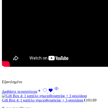
Εξαντλημένο
Διαβάστε περισσότερα
Gift Box 4: 1 καπέλο χημειοθεραπείας + 3 φουλάρια
€
103.69