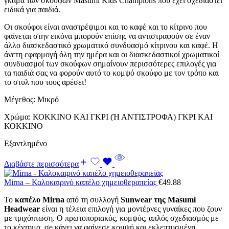
γκάμα των σκούφων Masumi Kids Champions που έχει σχεδιαστεί
ειδικά για παιδιά.
Οι σκούφοι είναι αναστρέψιμοι και το καφέ και το κίτρινο που
φαίνεται στην εικόνα μπορούν επίσης να αντιστραφούν σε έναν
άλλο διασκεδαστικό χρωματικό συνδυασμό κίτρινου και καφέ. Η
άνετη εφαρμογή όλη την ημέρα και οι διασκεδαστικοί χρωματικοί
συνδυασμοί των σκούφων σημαίνουν περισσότερες επιλογές για
τα παιδιά σας να φορούν αυτό το κομψό σκούφο με τον τρόπο και
το στυλ που τους αρέσει!
Μέγεθος: Μικρό
Χρώμα: ΚΟΚΚΙΝΟ ΚΑΙ ΓΚΡΙ (Ή ΑΝΤΙΣΤΡΟΦΑ) ΓΚΡΙ ΚΑΙ
ΚΟΚΚΙΝΟ
Εξαντλημένο
Διαβάστε περισσότερα
Mirna – Καλοκαιρινό καπέλο χημειοθεραπείας
€
49.88
Το
καπέλο Mirna
από τη συλλογή
Sunwear της Masumi
Headwear
είναι η τέλεια επιλογή για μοντέρνες γυναίκες που ζουν
με τριχόπτωση. Ο πρωτοποριακός, κομψός, απλός σχεδιασμός με
το κέντημα, σe κάνει να φαίνεσε κομψή και εκλεπτυσμένη