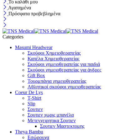
Το καλάθι μου
Αγαπημένα
Πρόσφατα προβεβλημένα
Categories
Masumi Headwear
Σκούφοι Χημειοθεραπείας
Καπέλα Χημειοθεραπείας
Σκούφοι χημειοθεραπείας για παιδιά
Σκούφοι χημειοθεραπείας για άνδρες
Gift Box
Τουρμπάνια χημειοθεραπείας
Αθλητικοί σκούφοι χημειοθεραπείας
Coeur De Lys
T-Shirt
Slip
Σουτιεν
Σουτιεν χωρις μπανέλα
Μετεγχειρητικα Σουτιεν
Σουτιεν Μαστεκτομης
Theya Bambu
Εσώρουχα