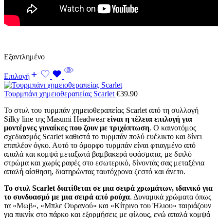
Εξαντλημένο
Επιλογή
Τουρμπάνι χημειοθεραπείας Scarlet
€
39.90
Το στυλ του τυρμπάν χημειοθεραπείας Scarlet από τη συλλογή
Silky line της Masumi Headwear
είναι η τέλεια επιλογή για
μοντέρνες γυναίκες που ζουν με τριχόπτωση
. Ο καινοτόμος
σχεδιασμός Scarlet καθιστά το τυρμπάν πολύ ευέλικτο και δίνει
επιπλέον όγκο. Αυτό το όμορφο τυρμπάν είναι φτιαγμένο από
απαλά και κομψά μεταξωτά βαμβακερά υφάσματα, με διπλό
στρώμα και χωρίς ραφές στο εσωτερικό, δίνοντάς σας μεταξένια
απαλή αίσθηση, διατηρώντας ταυτόχρονα ζεστό και άνετο.
Το στυλ Scarlet διατίθεται σε μια σειρά χρωμάτων, ιδανικό για
το συνδυασμό με μια σειρά από ρούχα
. Δυναμικά χρώματα όπως
τα «Μωβ», «Μπλε Ουρανού» και «Κίτρινο του Ήλιου» ταιριάζουν
για πικνίκ στο πάρκο και εξορμήσεις με φίλους, ενώ απαλά κομψά