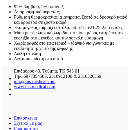
95% βαμβάκι, 5% σπάντεξ
Απορροφητικό υγρασίας
Ρύθμιση θερμοκρασίας: Διατηρείται ζεστό σε δροσερό καιρό
και δροσερό σε ζεστό καιρό
Ένα μέγεθος ταιριάζει σε όλα: 54-57 cm/21,25-22,5 ίντσες.
Μια κρυφή ελαστική λωρίδα στο πίσω μέρος επιτρέπει την
ευελιξία στο μέγεθος και την ασφαλή εφαρμογή
Χωρίς ραφές στο εσωτερικό – ιδανικό για γυναίκες με
ευαίσθητο τριχωτό της κεφαλής
Διπλή στρώση
Δεν ασκεί πίεση στα αυτιά
Επιδαύρου 43, Τούμπα, ΤΚ 543 01
Τηλ. 6977354587, 2310912100 & 2310326359
info@tns-medical.com
www.tns-medical.com
Επικοινωνία
Σχετικά με μας
Ιδιωτικότητα