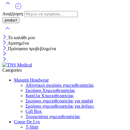
Αναζήτηση
Το καλάθι μου
Αγαπημένα
Πρόσφατα προβεβλημένα
Categories
Masumi Headwear
Αθλητικοί σκούφοι χημειοθεραπείας
Σκούφοι Χημειοθεραπείας
Καπέλα Χημειοθεραπείας
Σκούφοι χημειοθεραπείας για παιδιά
Σκούφοι χημειοθεραπείας για άνδρες
Gift Box
Τουρμπάνια χημειοθεραπείας
Coeur De Lys
T-Shirt