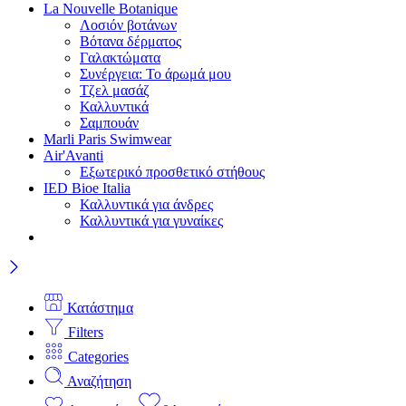
La Nouvelle Botanique
Λοσιόν βοτάνων
Βότανα δέρματος
Γαλακτώματα
Συνέργεια: Το άρωμά μου
Τζελ μασάζ
Καλλυντικά
Σαμπουάν
Marli Paris Swimwear
Air'Avanti
Εξωτερικό προσθετικό στήθους
IED Bioe Italia
Καλλυντικά για άνδρες
Καλλυντικά για γυναίκες
Κατάστημα
Filters
Categories
Αναζήτηση