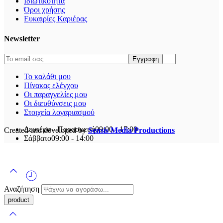
Ιδιωτικότητα
Όροι χρήσης
Ευκαιρίες Καριέρας
Newsletter
Το καλάθι μου
Πίνακας ελέγχου
Οι παραγγελίες μου
Οι διευθύνσεις μου
Στοιχεία λογαριασμού
Δευτέρα - Παρασκευή
09:00 - 17:00
Created and developed by
Sensis Media Productions
Σάββατο
09:00 - 14:00
Αναζήτηση