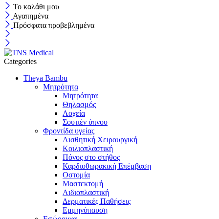
Το καλάθι μου
Αγαπημένα
Πρόσφατα προβεβλημένα
Categories
Theya Bambu
Μητρότητα
Μητρότητα
Θηλασμός
Λοχεία
Σουτιέν ύπνου
Φροντίδα υγείας
Αισθητική Χειρουργική
Κοιλιοπλαστική
Πόνος στο στήθος
Καρδιοθωρακική Επέμβαση
Οστομία
Μαστεκτομή
Αιδιοπλαστική
Δερματικές Παθήσεις
Εμμηνόπαυση
Εσώρουχα