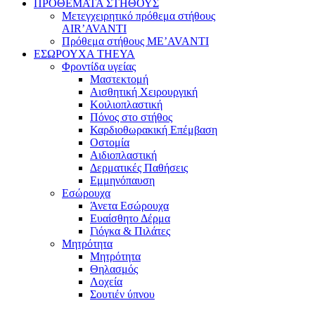
ΠΡΟΘΕΜΑΤΑ ΣΤΗΘΟΥΣ
Μετεγχειρητικό πρόθεμα στήθους
AIR’AVANTI
Πρόθεμα στήθους ME’AVANTI
ΕΣΩΡΟΥΧΑ THEYA
Φροντίδα υγείας
Μαστεκτομή
Αισθητική Χειρουργική
Κοιλιοπλαστική
Πόνος στο στήθος
Καρδιοθωρακική Επέμβαση
Οστομία
Αιδιοπλαστική
Δερματικές Παθήσεις
Εμμηνόπαυση
Εσώρουχα
Άνετα Εσώρουχα
Ευαίσθητο Δέρμα
Γιόγκα & Πιλάτες
Μητρότητα
Μητρότητα
Θηλασμός
Λοχεία
Σουτιέν ύπνου