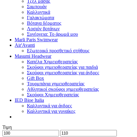
Τζελ μασάζ
Σαμπουάν
Καλλυντικά
Γαλακτώματα
Βότανα δέρματος
Λοσιόν βοτάνων
Συνέργεια: Το άρωμά μου
Marli Paris Swimwear
Air'Avanti
Εξωτερικό προσθετικό στήθους
Masumi Headwear
Καπέλα Χημειοθεραπείας
Σκούφοι χημειοθεραπείας για παιδιά
Σκούφοι χημειοθεραπείας για άνδρες
Gift Box
Τουρμπάνια χημειοθεραπείας
Αθλητικοί σκούφοι χημειοθεραπείας
Σκούφοι Χημειοθεραπείας
IED Bioe Italia
Καλλυντικά για άνδρες
Καλλυντικά για γυναίκες
Τιμη