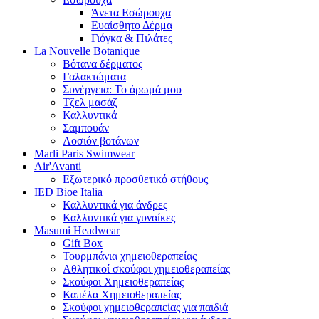
Άνετα Εσώρουχα
Ευαίσθητο Δέρμα
Γιόγκα & Πιλάτες
La Nouvelle Botanique
Βότανα δέρματος
Γαλακτώματα
Συνέργεια: Το άρωμά μου
Τζελ μασάζ
Καλλυντικά
Σαμπουάν
Λοσιόν βοτάνων
Marli Paris Swimwear
Air'Avanti
Εξωτερικό προσθετικό στήθους
IED Bioe Italia
Καλλυντικά για άνδρες
Καλλυντικά για γυναίκες
Masumi Headwear
Gift Box
Τουρμπάνια χημειοθεραπείας
Αθλητικοί σκούφοι χημειοθεραπείας
Σκούφοι Χημειοθεραπείας
Καπέλα Χημειοθεραπείας
Σκούφοι χημειοθεραπείας για παιδιά