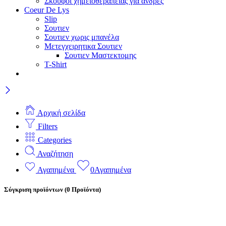
Σκούφοι χημειοθεραπείας για άνδρες
Coeur De Lys
Slip
Σουτιεν
Σουτιεν χωρις μπανέλα
Μετεγχειρητικα Σουτιεν
Σουτιεν Μαστεκτομης
T-Shirt
Αρχική σελίδα
Filters
Categories
Αναζήτηση
Αγαπημένα
0
Αγαπημένα
Σύγκριση προϊόντων
(0 Προϊόντα)