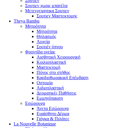
Σουτιεν
Σουτιεν χωρις μπανέλα
Μετεγχειρητικα Σουτιεν
Σουτιεν Μαστεκτομης
Theya Bambu
Μητρότητα
Μητρότητα
Θηλασμός
Λοχεία
Σουτιέν ύπνου
Φροντίδα υγείας
Αισθητική Χειρουργική
Κοιλιοπλαστική
Μαστεκτομή
Πόνος στο στήθος
Καρδιοθωρακική Επέμβαση
Οστομία
Αιδιοπλαστική
Δερματικές Παθήσεις
Εμμηνόπαυση
Εσώρουχα
Άνετα Εσώρουχα
Ευαίσθητο Δέρμα
Γιόγκα & Πιλάτες
La Nouvelle Botanique