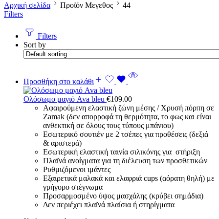
Αρχική σελίδα
Προϊόν Μεγεθος
44
Filters
Filters
Sort by
Προσθήκη στο καλάθι
Ολόσωμο μαγιό Ava bleu
€
109.00
Αφαιρούμενη ελαστική ζώνη μέσης / Χρυσή πόρπη σε
Zamak (δεν απορροφά τη θερμότητα, το φως και είναι
ανθεκτική σε όλους τους τύπους μπάνιου)
Εσωτερικό σουτιέν με 2 τσέπες για προθέσεις (δεξιά
& αριστερά)
Εσωτερική ελαστική ταινία σιλικόνης για στήριξη
Πλαϊνά ανοίγματα για τη διέλευση των προσθετικών
Ρυθμιζόμενοι ιμάντες
Εξαιρετικά μαλακά και ελαφριά cups (αόρατη θηλή) με
γρήγορο στέγνωμα
Προσαρμοσμένο ύψος μασχάλης (κρύβει σημάδια)
Δεν περιέχει πλαϊνά πλαίσια ή στηρίγματα