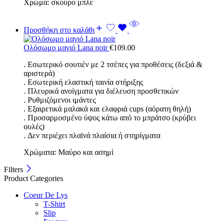
Χρώμα: σκούρο μπλε
Προσθήκη στο καλάθι
Ολόσωμο μαγιό Lana noir
€
109.00
. Εσωτερικό σουτιέν με 2 τσέπες για προθέσεις (δεξιά &
αριστερά)
. Εσωτερική ελαστική ταινία στήριξης
. Πλευρικά ανοίγματα για διέλευση προσθετικών
. Ρυθμιζόμενοι ιμάντες
. Εξαιρετικά μαλακά και ελαφριά cups (αόρατη θηλή)
. Προσαρμοσμένο ύψος κάτω από το μπράτσο (κρύβει
ουλές)
. Δεν περιέχει πλαϊνά πλαίσια ή στηρίγματα
Χρώματα: Μαύρο και ασημί
Filters
Product Categories
Coeur De Lys
T-Shirt
Slip