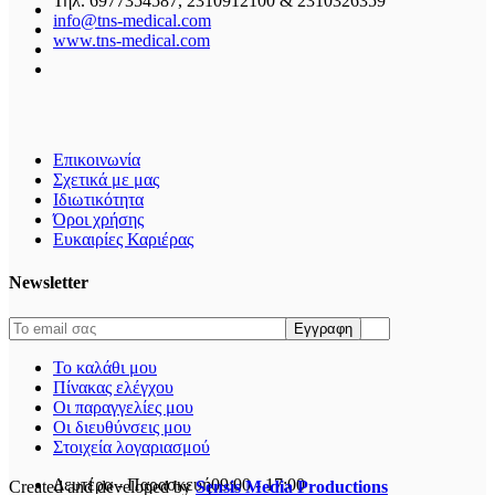
Τηλ. 6977354587, 2310912100 & 2310326359
info@tns-medical.com
www.tns-medical.com
Επικοινωνία
Σχετικά με μας
Ιδιωτικότητα
Όροι χρήσης
Ευκαιρίες Καριέρας
Newsletter
Το καλάθι μου
Πίνακας ελέγχου
Οι παραγγελίες μου
Οι διευθύνσεις μου
Στοιχεία λογαριασμού
Δευτέρα - Παρασκευή
09:00 - 17:00
Created and developed by
Sensis Media Productions