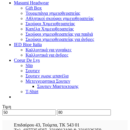
Masumi Headwear
Gift Box
Τουρμπάνια χημειοθεραπείας
Αθλητικοί σκούφοι χημειοθεραπείας
Σκούφοι Χημειοθεραπείας
Καπέλα Χημειοθεραπείας
Σκούφοι χημειοθεραπείας για παιδιά
Σκούφοι χημειοθεραπείας για άνδρες
IED Bioe Italia
Καλλυντικά για γυναίκες
Καλλυντικά για άνδρες
Coeur De Lys
Slip
Σουτιεν
Σουτιεν χωρις μπανέλα
Μετεγχειρητικα Σουτιεν
Σουτιεν Μαστεκτομης
T-Shirt
Τιμη
Επιδαύρου 43, Τούμπα, ΤΚ 543 01