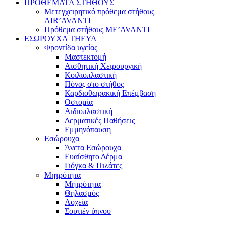
ΠΡΟΘΕΜΑΤΑ ΣΤΗΘΟΥΣ
Μετεγχειρητικό πρόθεμα στήθους
AIR’AVANTI
Πρόθεμα στήθους ME’AVANTI
ΕΣΩΡΟΥΧΑ THEYA
Φροντίδα υγείας
Μαστεκτομή
Αισθητική Χειρουργική
Κοιλιοπλαστική
Πόνος στο στήθος
Καρδιοθωρακική Επέμβαση
Οστομία
Αιδιοπλαστική
Δερματικές Παθήσεις
Εμμηνόπαυση
Εσώρουχα
Άνετα Εσώρουχα
Ευαίσθητο Δέρμα
Γιόγκα & Πιλάτες
Μητρότητα
Μητρότητα
Θηλασμός
Λοχεία
Σουτιέν ύπνου