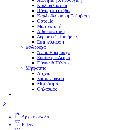
Αισθητική Χειρουργική
Κοιλιοπλαστική
Πόνος στο στήθος
Καρδιοθωρακική Επέμβαση
Οστομία
Μαστεκτομή
Αιδιοπλαστική
Δερματικές Παθήσεις
Εμμηνόπαυση
Εσώρουχα
Άνετα Εσώρουχα
Ευαίσθητο Δέρμα
Γιόγκα & Πιλάτες
Μητρότητα
Λοχεία
Σουτιέν ύπνου
Μητρότητα
Θηλασμός
Αρχική σελίδα
Filters