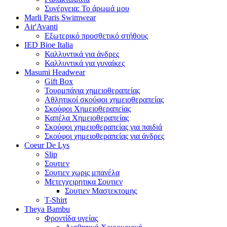
Συνέργεια: Το άρωμά μου
Marli Paris Swimwear
Air'Avanti
Εξωτερικό προσθετικό στήθους
IED Bioe Italia
Καλλυντικά για άνδρες
Καλλυντικά για γυναίκες
Masumi Headwear
Gift Box
Τουρμπάνια χημειοθεραπείας
Αθλητικοί σκούφοι χημειοθεραπείας
Σκούφοι Χημειοθεραπείας
Καπέλα Χημειοθεραπείας
Σκούφοι χημειοθεραπείας για παιδιά
Σκούφοι χημειοθεραπείας για άνδρες
Coeur De Lys
Slip
Σουτιεν
Σουτιεν χωρις μπανέλα
Μετεγχειρητικα Σουτιεν
Σουτιεν Μαστεκτομης
T-Shirt
Theya Bambu
Φροντίδα υγείας