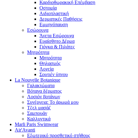
Καρδιοθωρακική Επέμβαση
Οστομία
Αιδιοπλαστική
Δερματικές Παθήσεις
Εμμηνόπαυση
Εσώρουχα
Άνετα Εσώρουχα
Ευαίσθητο Δέρμα
Γιόγκα & Πιλάτες
Μητρότητα
Μητρότητα
Θηλασμός
Λοχεία
Σουτιέν ύπνου
La Nouvelle Botanique
Γαλακτώματα
Βότανα δέρματος
Λοσιόν βοτάνων
Συνέργεια: Το άρωμά μου
Τζελ μασάζ
Σαμπουάν
Καλλυντικά
Marli Paris Swimwear
Air'Avanti
Εξωτερικό προσθετικό στήθους