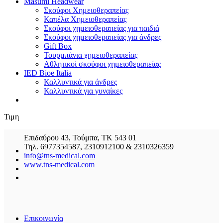
Masumi Headwear
Σκούφοι Χημειοθεραπείας
Καπέλα Χημειοθεραπείας
Σκούφοι χημειοθεραπείας για παιδιά
Σκούφοι χημειοθεραπείας για άνδρες
Gift Box
Τουρμπάνια χημειοθεραπείας
Αθλητικοί σκούφοι χημειοθεραπείας
IED Bioe Italia
Καλλυντικά για άνδρες
Καλλυντικά για γυναίκες
Τιμη
Επιδαύρου 43, Τούμπα, ΤΚ 543 01
Τηλ. 6977354587, 2310912100 & 2310326359
info@tns-medical.com
www.tns-medical.com
Επικοινωνία