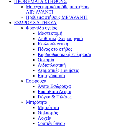
ΠΡΟΘΕΜΑΤΑ ΣΤΗΘΟΥΣ
Μετεγχειρητικό πρόθεμα στήθους
AIR’AVANTI
Πρόθεμα στήθους ME’AVANTI
ΕΣΩΡΟΥΧΑ THEYA
Φροντίδα υγείας
Μαστεκτομή
Αισθητική Χειρουργική
Κοιλιοπλαστική
Πόνος στο στήθος
Καρδιοθωρακική Επέμβαση
Οστομία
Αιδιοπλαστική
Δερματικές Παθήσεις
Εμμηνόπαυση
Εσώρουχα
Άνετα Εσώρουχα
Ευαίσθητο Δέρμα
Γιόγκα & Πιλάτες
Μητρότητα
Μητρότητα
Θηλασμός
Λοχεία
Σουτιέν ύπνου