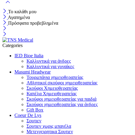
Το καλάθι μου
Αγαπημένα
Πρόσφατα προβεβλημένα
Categories
IED Bioe Italia
Καλλυντικά για άνδρες
Καλλυντικά για γυναίκες
Masumi Headwear
Τουρμπάνια χημειοθεραπείας
Αθλητικοί σκούφοι χημειοθεραπείας
Σκούφοι Χημειοθεραπείας
Καπέλα Χημειοθεραπείας
Σκούφοι χημειοθεραπείας για παιδιά
Σκούφοι χημειοθεραπείας για άνδρες
Gift Box
Coeur De Lys
Σουτιεν
Σουτιεν χωρις μπανέλα
Μετεγχειρητικα Σουτιεν