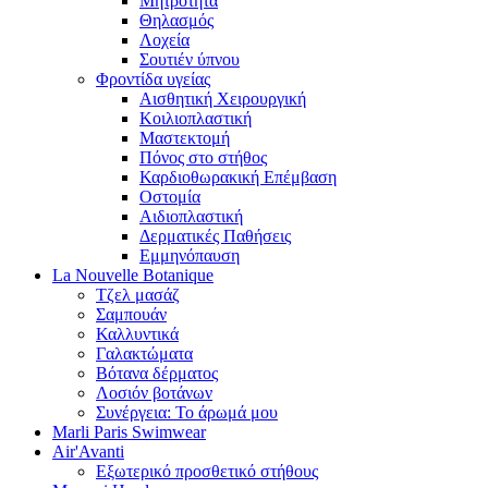
Μητρότητα
Θηλασμός
Λοχεία
Σουτιέν ύπνου
Φροντίδα υγείας
Αισθητική Χειρουργική
Κοιλιοπλαστική
Μαστεκτομή
Πόνος στο στήθος
Καρδιοθωρακική Επέμβαση
Οστομία
Αιδιοπλαστική
Δερματικές Παθήσεις
Εμμηνόπαυση
La Nouvelle Botanique
Τζελ μασάζ
Σαμπουάν
Καλλυντικά
Γαλακτώματα
Βότανα δέρματος
Λοσιόν βοτάνων
Συνέργεια: Το άρωμά μου
Marli Paris Swimwear
Air'Avanti
Εξωτερικό προσθετικό στήθους