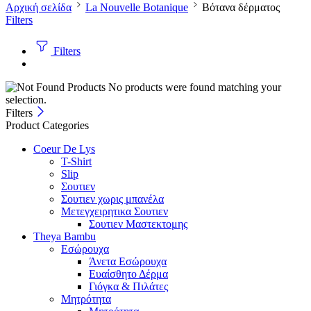
Αρχική σελίδα
La Nouvelle Botanique
Βότανα δέρματος
Filters
Filters
No products were found matching your
selection.
Filters
Product Categories
Coeur De Lys
T-Shirt
Slip
Σουτιεν
Σουτιεν χωρις μπανέλα
Μετεγχειρητικα Σουτιεν
Σουτιεν Μαστεκτομης
Theya Bambu
Εσώρουχα
Άνετα Εσώρουχα
Ευαίσθητο Δέρμα
Γιόγκα & Πιλάτες
Μητρότητα