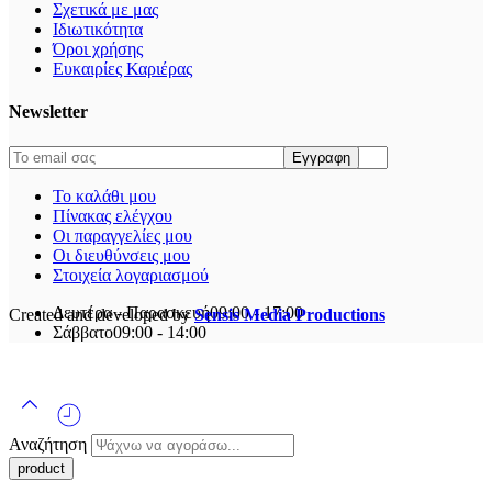
Σχετικά με μας
Ιδιωτικότητα
Όροι χρήσης
Ευκαιρίες Καριέρας
Newsletter
Το καλάθι μου
Πίνακας ελέγχου
Οι παραγγελίες μου
Οι διευθύνσεις μου
Στοιχεία λογαριασμού
Δευτέρα - Παρασκευή
09:00 - 17:00
Created and developed by
Sensis Media Productions
Σάββατο
09:00 - 14:00
Αναζήτηση