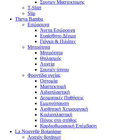
Σουτιεν Μαστεκτομης
T-Shirt
Slip
Theya Bambu
Εσώρουχα
Άνετα Εσώρουχα
Ευαίσθητο Δέρμα
Γιόγκα & Πιλάτες
Μητρότητα
Μητρότητα
Θηλασμός
Λοχεία
Σουτιέν ύπνου
Φροντίδα υγείας
Οστομία
Μαστεκτομή
Αιδιοπλαστική
Δερματικές Παθήσεις
Εμμηνόπαυση
Αισθητική Χειρουργική
Κοιλιοπλαστική
Πόνος στο στήθος
Καρδιοθωρακική Επέμβαση
La Nouvelle Botanique
Λοσιόν βοτάνων