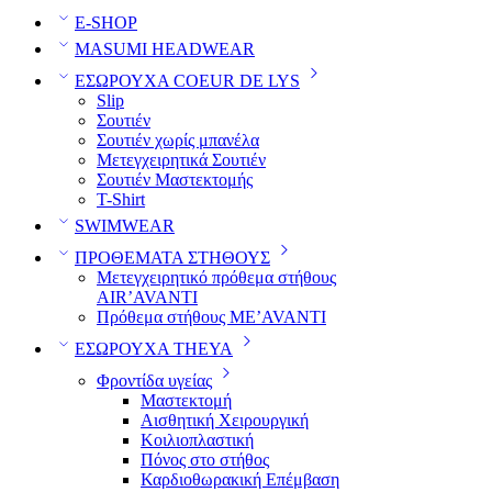
E-SHOP
MASUMI HEADWEAR
ΕΣΩΡΟΥΧΑ COEUR DE LYS
Slip
Σουτιέν
Σουτιέν χωρίς μπανέλα
Μετεγχειρητικά Σουτιέν
Σουτιέν Μαστεκτομής
T-Shirt
SWIMWEAR
ΠΡΟΘΕΜΑΤΑ ΣΤΗΘΟΥΣ
Μετεγχειρητικό πρόθεμα στήθους
AIR’AVANTI
Πρόθεμα στήθους ME’AVANTI
ΕΣΩΡΟΥΧΑ THEYA
Φροντίδα υγείας
Μαστεκτομή
Αισθητική Χειρουργική
Κοιλιοπλαστική
Πόνος στο στήθος
Καρδιοθωρακική Επέμβαση