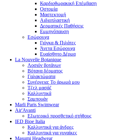
Καρδιοθωρακική Επέμβαση
Οστομία
Μαστεκτομή
Αιδιοπλαστική
Δερματικές Παθήσεις
Εμμηνόπαυση
Εσώρουχα
Γιόγκα & Πιλάτες
Άνετα Εσώρουχα
Ευαίσθητο Δέρμα
La Nouvelle Botanique
Λοσιόν βοτάνων
Βότανα δέρματος
Γαλακτώματα
Συνέργεια: Το άρωμά μου
Τζελ μασάζ
Καλλυντικά
Σαμπουάν
Marli Paris Swimwear
Air'Avanti
Εξωτερικό προσθετικό στήθους
IED Bioe Italia
Καλλυντικά για άνδρες
Καλλυντικά για γυναίκες
Masumi Headwear