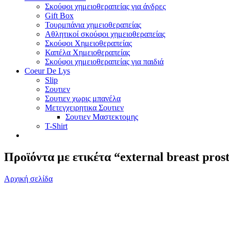
Σκούφοι χημειοθεραπείας για άνδρες
Gift Box
Τουρμπάνια χημειοθεραπείας
Αθλητικοί σκούφοι χημειοθεραπείας
Σκούφοι Χημειοθεραπείας
Καπέλα Χημειοθεραπείας
Σκούφοι χημειοθεραπείας για παιδιά
Coeur De Lys
Slip
Σουτιεν
Σουτιεν χωρις μπανέλα
Μετεγχειρητικα Σουτιεν
Σουτιεν Μαστεκτομης
T-Shirt
Προϊόντα με ετικέτα “external breast prost
Αρχική σελίδα