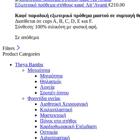
Εξωτερικό πρόθεμα στήθους καφέ Air’Avanti
€
210.00
Καφέ παροδική εξωτερικό πρόθεμα μαστού σε συμπαγή θ
Διατίθεται σε cups A, B, C, D, E και F.
Σύνθεση: 100% σιλικόνη με φυσική αφή.
Σε απόθεμα
Filters
Product Categories
Theya Bambu
Μητρότητα
Μητρότητα
Θηλασμός
Λοχεία
Σουτιέν ύπνου
Φροντίδα υγείας
Αισθητική Χειρουργική
Κοιλιοπλαστική
Μαστεκτομή
Πόνος στο στήθος
Καρδιοθωρακική Επέμβαση
Οστομία
Αιδιοπλαστική