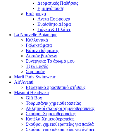
Δερματικές Παθήσεις
Εμμηνόπαυση
Εσώρουχα
Άνετα Εσώρουχα
Ευαίσθητο Δέρμα
Γιόγκα & Πιλάτες
La Nouvelle Botanique
Καλλυντικά
Γαλακτώματα
Βότανα δέρματος
Λοσιόν βοτάνων
Συνέργεια: Το άρωμά μου
Τζελ μασάζ
Σαμπουάν
Marli Paris Swimwear
Air'Avanti
Εξωτερικό προσθετικό στήθους
Masumi Headwear
Gift Box
Τουρμπάνια χημειοθεραπείας
Αθλητικοί σκούφοι χημειοθεραπείας
Σκούφοι Χημειοθεραπείας
Καπέλα Χημειοθεραπείας
Σκούφοι χημειοθεραπείας για παιδιά
Σκούφοι χημειοθεραπείας για άνδρες