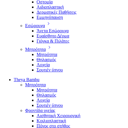
Οστομία
Αιδιοπλαστική
Δερματικές Παθήσεις
Εμμηνόπαυση
Εσώρουχα
Άνετα Εσώρουχα
Ευαίσθητο Δέρμα
Γιόγκα & Πιλάτες
Μητρότητα
Μητρότητα
Θηλασμός
Λοχεία
Σουτιέν ύπνου
Theya Bambu
Μητρότητα
Μητρότητα
Θηλασμός
Λοχεία
Σουτιέν ύπνου
Φροντίδα υγείας
Αισθητική Χειρουργική
Κοιλιοπλαστική
Πόνος στο στήθος