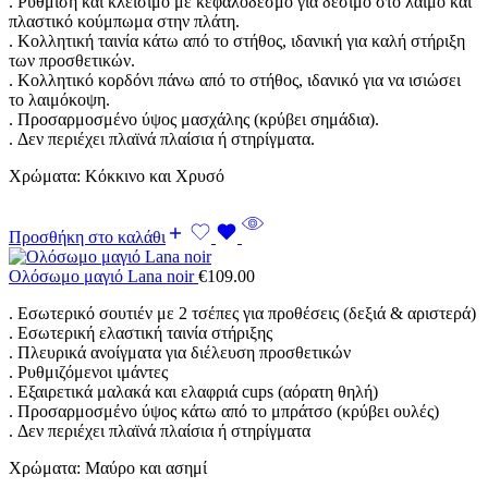
. Ρύθμιση και κλείσιμο με κεφαλόδεσμο για δέσιμο στο λαιμό και
πλαστικό κούμπωμα στην πλάτη.
. Κολλητική ταινία κάτω από το στήθος, ιδανική για καλή στήριξη
των προσθετικών.
. Κολλητικό κορδόνι πάνω από το στήθος, ιδανικό για να ισιώσει
το λαιμόκοψη.
. Προσαρμοσμένο ύψος μασχάλης (κρύβει σημάδια).
. Δεν περιέχει πλαϊνά πλαίσια ή στηρίγματα.
Χρώματα: Κόκκινο και Χρυσό
Προσθήκη στο καλάθι
Ολόσωμο μαγιό Lana noir
€
109.00
. Εσωτερικό σουτιέν με 2 τσέπες για προθέσεις (δεξιά & αριστερά)
. Εσωτερική ελαστική ταινία στήριξης
. Πλευρικά ανοίγματα για διέλευση προσθετικών
. Ρυθμιζόμενοι ιμάντες
. Εξαιρετικά μαλακά και ελαφριά cups (αόρατη θηλή)
. Προσαρμοσμένο ύψος κάτω από το μπράτσο (κρύβει ουλές)
. Δεν περιέχει πλαϊνά πλαίσια ή στηρίγματα
Χρώματα: Μαύρο και ασημί