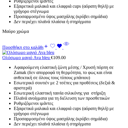
Ρυθμιζόμενοι ιμάντες
Εξαιρετικά μαλακά και ελαφριά cups (αόρατη θηλή) με
γρήγορο στέγνωμα
Προσαρμοσμένο ύψος μασχάλης (κρύβει σημάδια)
Δεν περιέχει πλαϊνά πλαίσια ή στηρίγματα
Μαύρο χρώμα
Προσθήκη στο καλάθι
Ολόσωμο μαγιό Ava bleu
€
109.00
Αφαιρούμενη ελαστική ζώνη μέσης / Χρυσή πόρπη σε
Zamak (δεν απορροφά τη θερμότητα, το φως και είναι
ανθεκτική σε όλους τους τύπους μπάνιου)
Εσωτερικό σουτιέν με 2 τσέπες για προθέσεις (δεξιά &
αριστερά)
Εσωτερική ελαστική ταινία σιλικόνης για στήριξη
Πλαϊνά ανοίγματα για τη διέλευση των προσθετικών
Ρυθμιζόμενοι ιμάντες
Εξαιρετικά μαλακά και ελαφριά cups (αόρατη θηλή) με
γρήγορο στέγνωμα
Προσαρμοσμένο ύψος μασχάλης (κρύβει σημάδια)
Δεν περιέχει πλαϊνά πλαίσια ή στηρίγματα