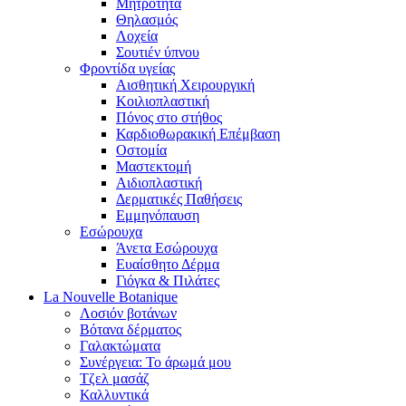
Μητρότητα
Θηλασμός
Λοχεία
Σουτιέν ύπνου
Φροντίδα υγείας
Αισθητική Χειρουργική
Κοιλιοπλαστική
Πόνος στο στήθος
Καρδιοθωρακική Επέμβαση
Οστομία
Μαστεκτομή
Αιδιοπλαστική
Δερματικές Παθήσεις
Εμμηνόπαυση
Εσώρουχα
Άνετα Εσώρουχα
Ευαίσθητο Δέρμα
Γιόγκα & Πιλάτες
La Nouvelle Botanique
Λοσιόν βοτάνων
Βότανα δέρματος
Γαλακτώματα
Συνέργεια: Το άρωμά μου
Τζελ μασάζ
Καλλυντικά