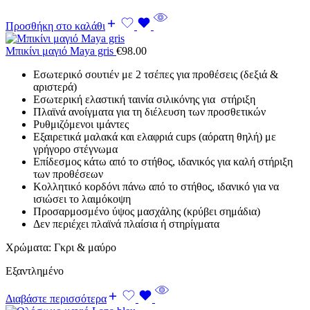
Προσθήκη στο καλάθι
Μπικίνι μαγιό Maya gris
€
98.00
Εσωτερικό σουτιέν με 2 τσέπες για προθέσεις (δεξιά &
αριστερά)
Εσωτερική ελαστική ταινία σιλικόνης για στήριξη
Πλαϊνά ανοίγματα για τη διέλευση των προσθετικών
Ρυθμιζόμενοι ιμάντες
Εξαιρετικά μαλακά και ελαφριά cups (αόρατη θηλή) με
γρήγορο στέγνωμα
Επίδεσμος κάτω από το στήθος, ιδανικός για καλή στήριξη
των προθέσεων
Κολλητικό κορδόνι πάνω από το στήθος, ιδανικό για να
ισιώσει το λαιμόκοψη
Προσαρμοσμένο ύψος μασχάλης (κρύβει σημάδια)
Δεν περιέχει πλαϊνά πλαίσια ή στηρίγματα
Χρώματα: Γκρι & μαύρο
Εξαντλημένο
Διαβάστε περισσότερα