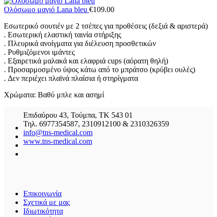
Ολόσωμο μαγιό Lana bleu
€
109.00
Εσωτερικό σουτιέν με 2 τσέπες για προθέσεις (δεξιά & αριστερά)
. Εσωτερική ελαστική ταινία στήριξης
. Πλευρικά ανοίγματα για διέλευση προσθετικών
. Ρυθμιζόμενοι ιμάντες
. Εξαιρετικά μαλακά και ελαφριά cups (αόρατη θηλή)
. Προσαρμοσμένο ύψος κάτω από το μπράτσο (κρύβει ουλές)
. Δεν περιέχει πλαϊνά πλαίσια ή στηρίγματα
Χρώματα: Βαθύ μπλε και ασημί
Επιδαύρου 43, Τούμπα, ΤΚ 543 01
Τηλ. 6977354587, 2310912100 & 2310326359
info@tns-medical.com
www.tns-medical.com
Επικοινωνία
Σχετικά με μας
Ιδιωτικότητα