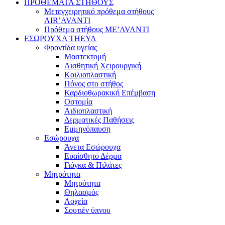
ΠΡΟΘΕΜΑΤΑ ΣΤΗΘΟΥΣ
Μετεγχειρητικό πρόθεμα στήθους
AIR’AVANTI
Πρόθεμα στήθους ME’AVANTI
ΕΣΩΡΟΥΧΑ THEYA
Φροντίδα υγείας
Μαστεκτομή
Αισθητική Χειρουργική
Κοιλιοπλαστική
Πόνος στο στήθος
Καρδιοθωρακική Επέμβαση
Οστομία
Αιδιοπλαστική
Δερματικές Παθήσεις
Εμμηνόπαυση
Εσώρουχα
Άνετα Εσώρουχα
Ευαίσθητο Δέρμα
Γιόγκα & Πιλάτες
Μητρότητα
Μητρότητα
Θηλασμός
Λοχεία
Σουτιέν ύπνου