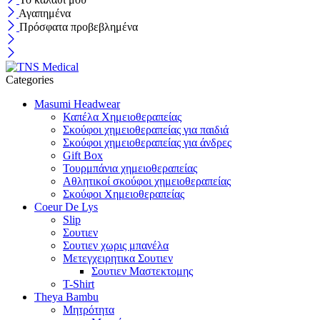
Αγαπημένα
Πρόσφατα προβεβλημένα
Categories
Masumi Headwear
Καπέλα Χημειοθεραπείας
Σκούφοι χημειοθεραπείας για παιδιά
Σκούφοι χημειοθεραπείας για άνδρες
Gift Box
Τουρμπάνια χημειοθεραπείας
Αθλητικοί σκούφοι χημειοθεραπείας
Σκούφοι Χημειοθεραπείας
Coeur De Lys
Slip
Σουτιεν
Σουτιεν χωρις μπανέλα
Μετεγχειρητικα Σουτιεν
Σουτιεν Μαστεκτομης
T-Shirt
Theya Bambu
Μητρότητα