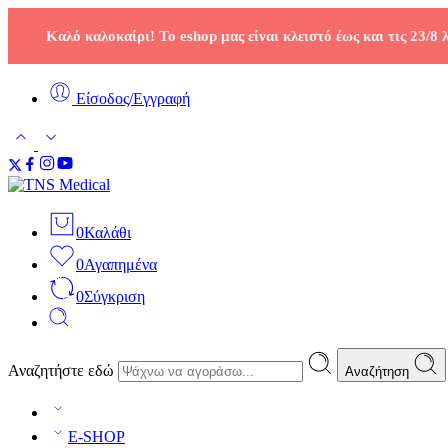
Καλό καλοκαίρι! Το eshop μας είναι κλειστό έως και τις 23/8
Είσοδος/Εγγραφή
0
Καλάθι
0
Αγαπημένα
0
Σύγκριση
Αναζητήστε εδώ
Αναζήτηση
E-SHOP