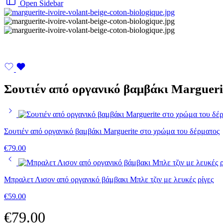
Open Sidebar
Σουτιέν από οργανικό βαμβάκι Marguer
Σουτιέν από οργανικό βαμβάκι Marguerite στο χρώμα του δέρματος
€
79.00
Μπραλετ Λισον από οργανικό βάμβακι Μπλε τζιν με λευκές ρίγες
€
59.00
€
79.00