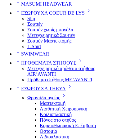
MASUMI HEADWEAR
ΕΣΩΡΟΥΧΑ COEUR DE LYS
Slip
Σουτιέν
Σουτιέν χωρίς μπανέλα
Μετεγχειρητικά Σουτιέν
Σουτιέν Μαστεκτομής
T-Shirt
SWIMWEAR
ΠΡΟΘΕΜΑΤΑ ΣΤΗΘΟΥΣ
Μετεγχειρητικό πρόθεμα στήθους
AIR’AVANTI
Πρόθεμα στήθους ME’AVANTI
ΕΣΩΡΟΥΧΑ THEYA
Φροντίδα υγείας
Μαστεκτομή
Αισθητική Χειρουργική
Κοιλιοπλαστική
Πόνος στο στήθος
Καρδιοθωρακική Επέμβαση
Οστομία
Αιδιοπλαστική