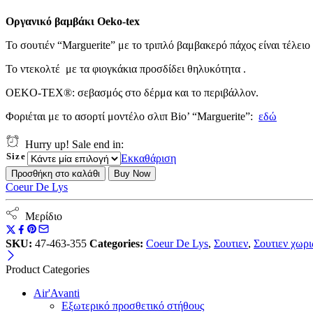
Οργανικό βαμβάκι Oeko-tex
Το σουτιέν “Marguerite” με το τριπλό βαμβακερό πάχος είναι τέλειο
Το ντεκολτέ με τα φιογκάκια προσδίδει θηλυκότητα .
OEKO-TEX®: σεβασμός στο δέρμα και το περιβάλλον.
Φοριέται με το ασορτί μοντέλο σλιπ Bio’ “Marguerite”:
εδώ
Hurry up! Sale end in:
Size
Εκκαθάριση
Σουτιέν
Προσθήκη στο καλάθι
Buy Now
από
Coeur De Lys
οργανικό
βαμβάκι
Μερίδιο
Marguerite
ΙΒΟΥΑΡ
SKU:
47-463-355
Categories:
Coeur De Lys
,
Σουτιεν
,
Σουτιεν χωρι
quantity
Product Categories
Air'Avanti
Εξωτερικό προσθετικό στήθους