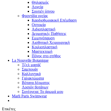
Θηλασμός
Λοχεία
Σουτιέν ύπνου
Φροντίδα υγείας
Καρδιοθωρακική Επέμβαση
Οστομία
Αιδιοπλαστική
Δερματικές Παθήσεις
Εμμηνόπαυση
Αισθητική Χειρουργική
Κοιλιοπλαστική
Μαστεκτομή
Πόνος στο στήθος
La Nouvelle Botanique
Τζελ μασάζ
Σαμπουάν
Καλλυντικά
Γαλακτώματα
Βότανα δέρματος
Λοσιόν βοτάνων
Συνέργεια: Το άρωμά μου
Marli Paris Swimwear
Ετικέτες