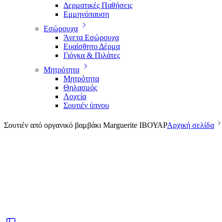
Δερματικές Παθήσεις
Εμμηνόπαυση
Εσώρουχα
Άνετα Εσώρουχα
Ευαίσθητο Δέρμα
Γιόγκα & Πιλάτες
Μητρότητα
Μητρότητα
Θηλασμός
Λοχεία
Σουτιέν ύπνου
Σουτιέν από οργανικό βαμβάκι Marguerite ΙΒΟΥΑΡ
Αρχική σελίδα