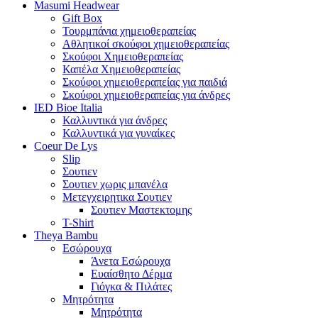
Masumi Headwear
Gift Box
Τουρμπάνια χημειοθεραπείας
Αθλητικοί σκούφοι χημειοθεραπείας
Σκούφοι Χημειοθεραπείας
Καπέλα Χημειοθεραπείας
Σκούφοι χημειοθεραπείας για παιδιά
Σκούφοι χημειοθεραπείας για άνδρες
IED Bioe Italia
Καλλυντικά για άνδρες
Καλλυντικά για γυναίκες
Coeur De Lys
Slip
Σουτιεν
Σουτιεν χωρις μπανέλα
Μετεγχειρητικα Σουτιεν
Σουτιεν Μαστεκτομης
T-Shirt
Theya Bambu
Εσώρουχα
Άνετα Εσώρουχα
Ευαίσθητο Δέρμα
Γιόγκα & Πιλάτες
Μητρότητα
Μητρότητα