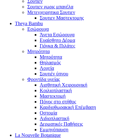
Σουτιεν
Σουτιεν χωρις μπανέλα
Μετεγχειρητικα Σουτιεν
Σουτιεν Μαστεκτομης
Theya Bambu
Εσώρουχα
Άνετα Εσώρουχα
Ευαίσθητο Δέρμα
Γιόγκα & Πιλάτες
Μητρότητα
Μητρότητα
Θηλασμός
Λοχεία
Σουτιέν ύπνου
Φροντίδα υγείας
Αισθητική Χειρουργική
Κοιλιοπλαστική
Μαστεκτομή
Πόνος στο στήθος
Καρδιοθωρακική Επέμβαση
Οστομία
Αιδιοπλαστική
Δερματικές Παθήσεις
Εμμηνόπαυση
La Nouvelle Botanique