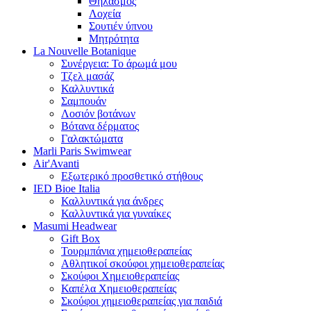
Θηλασμός
Λοχεία
Σουτιέν ύπνου
Μητρότητα
La Nouvelle Botanique
Συνέργεια: Το άρωμά μου
Τζελ μασάζ
Καλλυντικά
Σαμπουάν
Λοσιόν βοτάνων
Βότανα δέρματος
Γαλακτώματα
Marli Paris Swimwear
Air'Avanti
Εξωτερικό προσθετικό στήθους
IED Bioe Italia
Καλλυντικά για άνδρες
Καλλυντικά για γυναίκες
Masumi Headwear
Gift Box
Τουρμπάνια χημειοθεραπείας
Αθλητικοί σκούφοι χημειοθεραπείας
Σκούφοι Χημειοθεραπείας
Καπέλα Χημειοθεραπείας
Σκούφοι χημειοθεραπείας για παιδιά