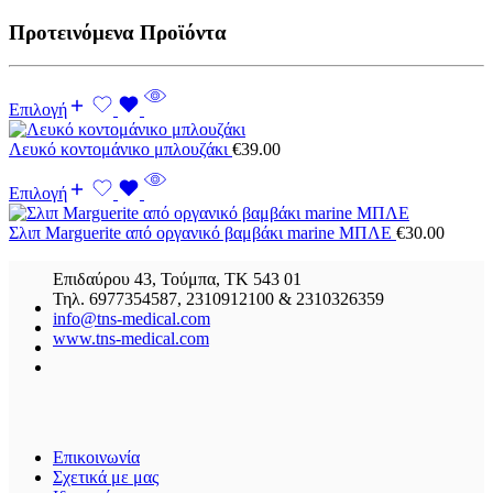
Προτεινόμενα Προϊόντα
Επιλογή
Λευκό κοντομάνικο μπλουζάκι
€
39.00
Επιλογή
Σλιπ Marguerite από οργανικό βαμβάκι marine ΜΠΛΕ
€
30.00
Επιδαύρου 43, Τούμπα, ΤΚ 543 01
Τηλ. 6977354587, 2310912100 & 2310326359
info@tns-medical.com
www.tns-medical.com
Επικοινωνία
Σχετικά με μας