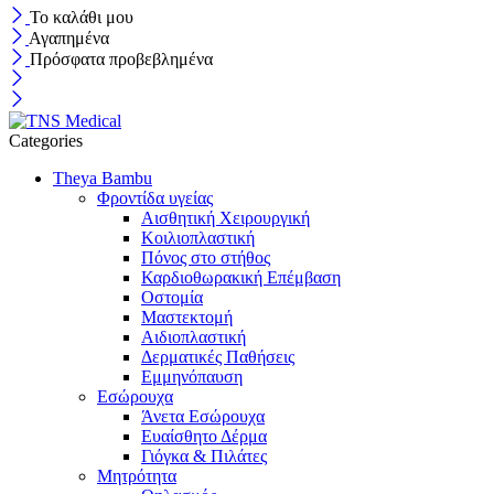
Το καλάθι μου
Αγαπημένα
Πρόσφατα προβεβλημένα
Categories
Theya Bambu
Φροντίδα υγείας
Αισθητική Χειρουργική
Κοιλιοπλαστική
Πόνος στο στήθος
Καρδιοθωρακική Επέμβαση
Οστομία
Μαστεκτομή
Αιδιοπλαστική
Δερματικές Παθήσεις
Εμμηνόπαυση
Εσώρουχα
Άνετα Εσώρουχα
Ευαίσθητο Δέρμα
Γιόγκα & Πιλάτες
Μητρότητα