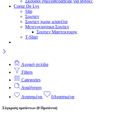
Σκούφοι χημειοθεραπείας για άνδρες
Coeur De Lys
Slip
Σουτιεν
Σουτιεν χωρις μπανέλα
Μετεγχειρητικα Σουτιεν
Σουτιεν Μαστεκτομης
T-Shirt
Αρχική σελίδα
Filters
Categories
Αναζήτηση
Αγαπημένα
0
Αγαπημένα
Σύγκριση προϊόντων
(0 Προϊόντα)