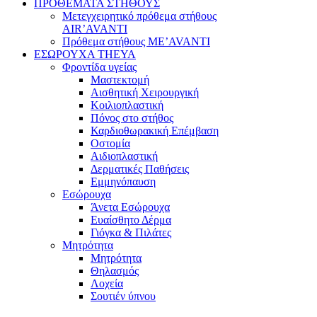
ΠΡΟΘΕΜΑΤΑ ΣΤΗΘΟΥΣ
Μετεγχειρητικό πρόθεμα στήθους
AIR’AVANTI
Πρόθεμα στήθους ME’AVANTI
ΕΣΩΡΟΥΧΑ THEYA
Φροντίδα υγείας
Μαστεκτομή
Αισθητική Χειρουργική
Κοιλιοπλαστική
Πόνος στο στήθος
Καρδιοθωρακική Επέμβαση
Οστομία
Αιδιοπλαστική
Δερματικές Παθήσεις
Εμμηνόπαυση
Εσώρουχα
Άνετα Εσώρουχα
Ευαίσθητο Δέρμα
Γιόγκα & Πιλάτες
Μητρότητα
Μητρότητα
Θηλασμός
Λοχεία
Σουτιέν ύπνου