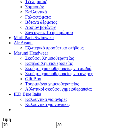
Τζελ μασάζ
Σαμπουάν
Καλλυντικά
Γαλακτώματα
Βότανα δέρματος
Λοσιόν βοτάνων
Συνέργεια: Το άρωμά μου
Marli Paris Swimwear
Air'Avanti
Εξωτερικό προσθετικό στήθους
Masumi Headwear
Σκούφοι Χημειοθεραπείας
Καπέλα Χημειοθεραπείας
Σκούφοι χημειοθεραπείας για παιδιά
Σκούφοι χημειοθεραπείας για άνδρες
Gift Box
Τουρμπάνια χημειοθεραπείας
Αθλητικοί σκούφοι χημειοθεραπείας
IED Bioe Italia
Καλλυντικά για άνδρες
Καλλυντικά για γυναίκες
Τιμη