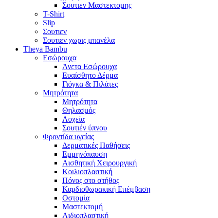
Σουτιεν Μαστεκτομης
T-Shirt
Slip
Σουτιεν
Σουτιεν χωρις μπανέλα
Theya Bambu
Εσώρουχα
Άνετα Εσώρουχα
Ευαίσθητο Δέρμα
Γιόγκα & Πιλάτες
Μητρότητα
Μητρότητα
Θηλασμός
Λοχεία
Σουτιέν ύπνου
Φροντίδα υγείας
Δερματικές Παθήσεις
Εμμηνόπαυση
Αισθητική Χειρουργική
Κοιλιοπλαστική
Πόνος στο στήθος
Καρδιοθωρακική Επέμβαση
Οστομία
Μαστεκτομή
Αιδιοπλαστική