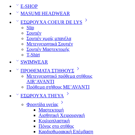
E-SHOP
MASUMI HEADWEAR
ΕΣΩΡΟΥΧΑ COEUR DE LYS
Slip
Σουτιέν
Σουτιέν χωρίς μπανέλα
Μετεγχειρητικά Σουτιέν
Σουτιέν Μαστεκτομής
T-Shirt
SWIMWEAR
ΠΡΟΘΕΜΑΤΑ ΣΤΗΘΟΥΣ
Μετεγχειρητικό πρόθεμα στήθους
AIR’AVANTI
Πρόθεμα στήθους ME’AVANTI
ΕΣΩΡΟΥΧΑ THEYA
Φροντίδα υγείας
Μαστεκτομή
Αισθητική Χειρουργική
Κοιλιοπλαστική
Πόνος στο στήθος
Καρδιοθωρακική Επέμβαση