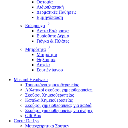
Οστομία
Αιδιοπλαστική
Δερματικές Παθήσεις
Εμμηνόπαυση
Εσώρουχα
Άνετα Εσώρουχα
Ευαίσθητο Δέρμα
Γιόγκα & Πιλάτες
Μητρότητα
Μητρότητα
Θηλασμός
Λοχεία
Σουτιέν ύπνου
Masumi Headwear
Τουρμπάνια χημειοθεραπείας
Αθλητικοί σκούφοι χημειοθεραπείας
Σκούφοι Χημειοθεραπείας
Καπέλα Χημειοθεραπείας
Σκούφοι χημειοθεραπείας για παιδιά
Σκούφοι χημειοθεραπείας για άνδρες
Gift Box
Coeur De Lys
Μετεγχειρητικα Σουτιεν