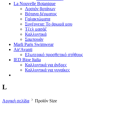
La Nouvelle Botanique
Λοσιόν βοτάνων
Βότανα δέρματος
Γαλακτώματα
Συνέργεια: Το άρωμά μου
Τζελ μασάζ
Καλλυντικά
Σαμπουάν
Marli Paris Swimwear
Air'Avanti
Εξωτερικό προσθετικό στήθους
IED Bioe Italia
Καλλυντικά για άνδρες
Καλλυντικά για γυναίκες
L
Αρχική σελίδα
Προϊόν Size