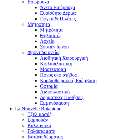
Εσώρουχα
Άνετα Εσώρουχα
Ευαίσθητο Δέρμα
Γιόγκα & Πιλάτες
Μητρότητα
Μητρότητα
Θηλασμός
Λοχεία
Σουτιέν ύπνου
Φροντίδα υγείας
Αισθητική Χειρουργική
Κοιλιοπλαστική
Μαστεκτομή
Πόνος στο στήθος
Καρδιοθωρακική Επέμβαση
Οστομία
Αιδιοπλαστική
Δερματικές Παθήσεις
Εμμηνόπαυση
La Nouvelle Botanique
Τζελ μασάζ
Σαμπουάν
Καλλυντικά
Γαλακτώματα
Βότανα δέρματος