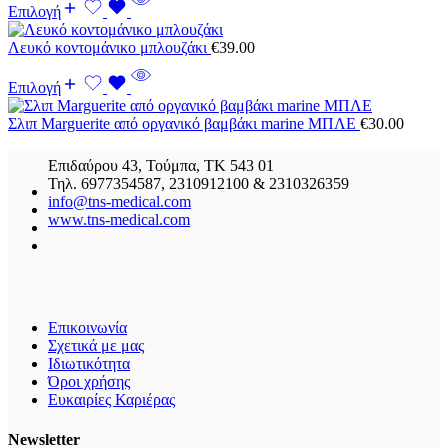
Επιλογή
Λευκό κοντομάνικο μπλουζάκι
€
39.00
Επιλογή
Σλιπ Marguerite από οργανικό βαμβάκι marine ΜΠΛΕ
€
30.00
Επιδαύρου 43, Τούμπα, ΤΚ 543 01
Τηλ. 6977354587, 2310912100 & 2310326359
info@tns-medical.com
www.tns-medical.com
Επικοινωνία
Σχετικά με μας
Ιδιωτικότητα
Όροι χρήσης
Ευκαιρίες Καριέρας
Newsletter