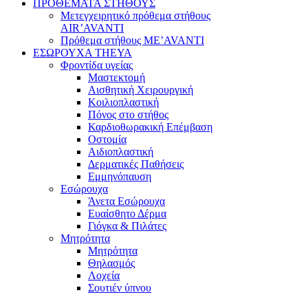
ΠΡΟΘΕΜΑΤΑ ΣΤΗΘΟΥΣ
Μετεγχειρητικό πρόθεμα στήθους
AIR’AVANTI
Πρόθεμα στήθους ME’AVANTI
ΕΣΩΡΟΥΧΑ THEYA
Φροντίδα υγείας
Μαστεκτομή
Αισθητική Χειρουργική
Κοιλιοπλαστική
Πόνος στο στήθος
Καρδιοθωρακική Επέμβαση
Οστομία
Αιδιοπλαστική
Δερματικές Παθήσεις
Εμμηνόπαυση
Εσώρουχα
Άνετα Εσώρουχα
Ευαίσθητο Δέρμα
Γιόγκα & Πιλάτες
Μητρότητα
Μητρότητα
Θηλασμός
Λοχεία
Σουτιέν ύπνου