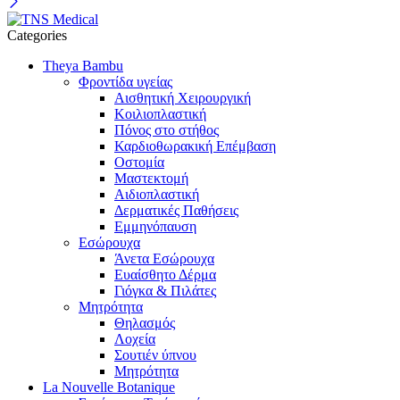
Categories
Theya Bambu
Φροντίδα υγείας
Αισθητική Χειρουργική
Κοιλιοπλαστική
Πόνος στο στήθος
Καρδιοθωρακική Επέμβαση
Οστομία
Μαστεκτομή
Αιδιοπλαστική
Δερματικές Παθήσεις
Εμμηνόπαυση
Εσώρουχα
Άνετα Εσώρουχα
Ευαίσθητο Δέρμα
Γιόγκα & Πιλάτες
Μητρότητα
Θηλασμός
Λοχεία
Σουτιέν ύπνου
Μητρότητα
La Nouvelle Botanique