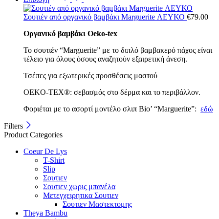
Σουτιέν από οργανικό βαμβάκι Marguerite ΛΕΥΚΟ
€
79.00
Οργανικό βαμβάκι Oeko-tex
Το σουτιέν “Marguerite” με το διπλό βαμβακερό πάχος είναι
τέλειο για όλους όσους αναζητούν εξαιρετική άνεση.
Τσέπες για εξωτερικές προσθέσεις μαστού
OEKO-TEX®: σεβασμός στο δέρμα και το περιβάλλον.
Φοριέται με το ασορτί μοντέλο σλιπ Bio’ “Marguerite”:
εδώ
Filters
Product Categories
Coeur De Lys
T-Shirt
Slip
Σουτιεν
Σουτιεν χωρις μπανέλα
Μετεγχειρητικα Σουτιεν
Σουτιεν Μαστεκτομης
Theya Bambu