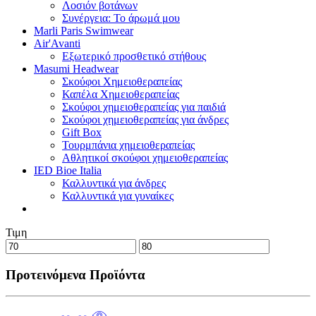
Λοσιόν βοτάνων
Συνέργεια: Το άρωμά μου
Marli Paris Swimwear
Air'Avanti
Εξωτερικό προσθετικό στήθους
Masumi Headwear
Σκούφοι Χημειοθεραπείας
Καπέλα Χημειοθεραπείας
Σκούφοι χημειοθεραπείας για παιδιά
Σκούφοι χημειοθεραπείας για άνδρες
Gift Box
Τουρμπάνια χημειοθεραπείας
Αθλητικοί σκούφοι χημειοθεραπείας
IED Bioe Italia
Καλλυντικά για άνδρες
Καλλυντικά για γυναίκες
Τιμη
Προτεινόμενα Προϊόντα