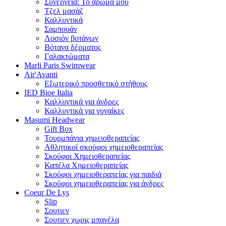
Συνέργεια: Το άρωμά μου
Τζελ μασάζ
Καλλυντικά
Σαμπουάν
Λοσιόν βοτάνων
Βότανα δέρματος
Γαλακτώματα
Marli Paris Swimwear
Air'Avanti
Εξωτερικό προσθετικό στήθους
IED Bioe Italia
Καλλυντικά για άνδρες
Καλλυντικά για γυναίκες
Masumi Headwear
Gift Box
Τουρμπάνια χημειοθεραπείας
Αθλητικοί σκούφοι χημειοθεραπείας
Σκούφοι Χημειοθεραπείας
Καπέλα Χημειοθεραπείας
Σκούφοι χημειοθεραπείας για παιδιά
Σκούφοι χημειοθεραπείας για άνδρες
Coeur De Lys
Slip
Σουτιεν
Σουτιεν χωρις μπανέλα